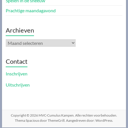
Spelen in de sneeuw
Prachtige maandagavond
Archieven
Archieven
Contact
Inschrijven
Uitschrijven
Copyright © 2026
MVC-Cumulus Kampen
. Alle rechten voorbehouden.
Thema
Spacious
door ThemeGrill. Aangedreven door:
WordPress
.