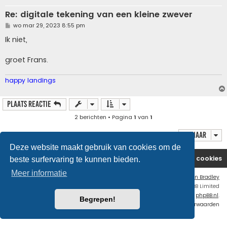
Re: digitale tekening van een kleine zwever
B
wo mar 29, 2023 8:55 pm
e
r
Ik niet,
i
c
h
groet Frans.
t
happy landings
Plaats reactie
2 berichten • Pagina
1
van
1
Ga naar
Deze website maakt gebruik van cookies om de
Website
Forum
Contact
Verwijder cookies
beste surfervaring te kunnen bieden.
Meer informatie
Flat Style by
Ian Bradley
Powered by
phpBB
® Forum Software © phpBB Limited
Nederlandse vertaling door
phpBB.nl
.
Begrepen!
Privacy
|
Gebruikersvoorwaarden