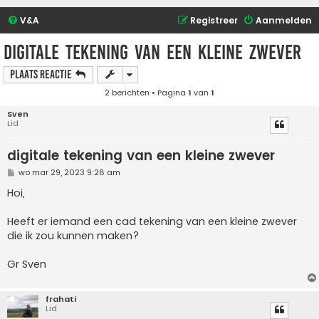
V&A
Registreer
Aanmelden
digitale tekening van een kleine zwever
Plaats reactie
2 berichten • Pagina
1
van
1
Sven
Lid
digitale tekening van een kleine zwever
B
wo mar 29, 2023 9:28 am
e
r
Hoi,
i
c
h
Heeft er iemand een cad tekening van een kleine zwever
t
die ik zou kunnen maken?
Gr Sven
frahati
Lid