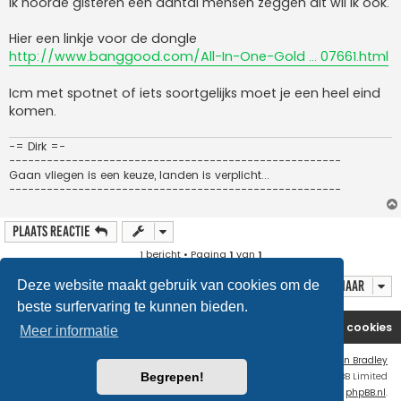
Ik hoorde gisteren een aantal mensen zeggen dit wil ik ook.
Hier een linkje voor de dongle
http://www.banggood.com/All-In-One-Gold ... 07661.html
Icm met spotnet of iets soortgelijks moet je een heel eind
komen.
-= Dirk =-
-----------------------------------------------------
Gaan vliegen is een keuze, landen is verplicht...
-----------------------------------------------------
Plaats reactie
1 bericht • Pagina
1
van
1
Deze website maakt gebruik van cookies om de
Ga naar
beste surfervaring te kunnen bieden.
Website
Forum
Contact
Verwijder cookies
Meer informatie
Flat Style by
Ian Bradley
Begrepen!
Powered by
phpBB
® Forum Software © phpBB Limited
Nederlandse vertaling door
phpBB.nl
.