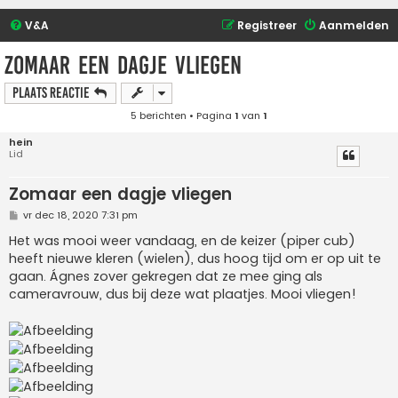
V&A
Registreer
Aanmelden
Zomaar een dagje vliegen
Plaats reactie
5 berichten • Pagina
1
van
1
hein
Lid
Zomaar een dagje vliegen
B
vr dec 18, 2020 7:31 pm
e
r
Het was mooi weer vandaag, en de keizer (piper cub)
i
heeft nieuwe kleren (wielen), dus hoog tijd om er op uit te
c
h
gaan. Ágnes zover gekregen dat ze mee ging als
t
cameravrouw, dus bij deze wat plaatjes. Mooi vliegen!