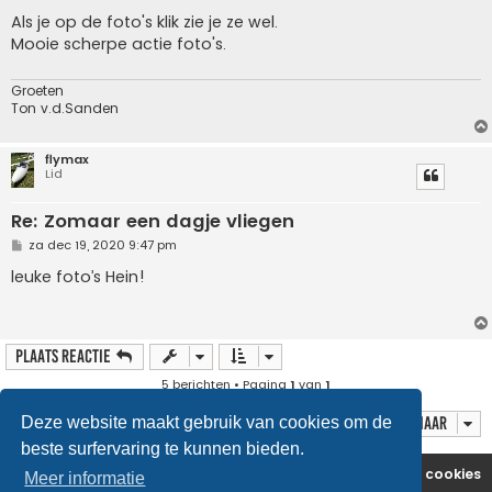
e
r
Als je op de foto's klik zie je ze wel.
i
Mooie scherpe actie foto's.
c
h
t
Groeten
Ton v.d.Sanden
flymax
Lid
Re: Zomaar een dagje vliegen
B
za dec 19, 2020 9:47 pm
e
r
leuke foto’s Hein!
i
c
h
t
Plaats reactie
5 berichten • Pagina
1
van
1
Ga naar
Deze website maakt gebruik van cookies om de
beste surfervaring te kunnen bieden.
Website
Forum
Contact
Verwijder cookies
Meer informatie