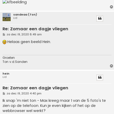
sandeaa (Ton)
Lid
Re: Zomaar een dagje vliegen
B
za dec 19, 2020 8:49 am
e
r
Helaas geen beeld Hein.
i
c
h
t
Groeten
Ton v.d.Sanden
hein
Lid
Re: Zomaar een dagje vliegen
B
za dec 19, 2020 4:40 pm
e
r
Ik snap 'm niet ton - Max kreeg maar 1 van de 5 foto's te
i
zien op de telefoon. Kun je even kijken of het op de
c
h
webbrowser wel werkt?
t