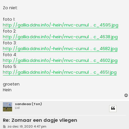
Zo niet:
foto 1:
http://gallia.ddns.info/~hein/mvc-cumul ... c_4595.jpg
foto 2:
http://gallia.ddns.info/~hein/mvc-cumul ... c_4638.jpg
foto 3:
http://gallia.ddns.info/~hein/mvc-cumul ... c_4682.jpg
foto 4:
http://gallia.ddns.info/~hein/mvc-cumul ... c_4602.jpg
foto 5:
http://gallia.ddns.info/~hein/mvc-cumul ... c_4651.jpg
groeten
Hein
sandeaa (Ton)
Lid
Re: Zomaar een dagje vliegen
B
za dec 19, 2020 4:47 pm