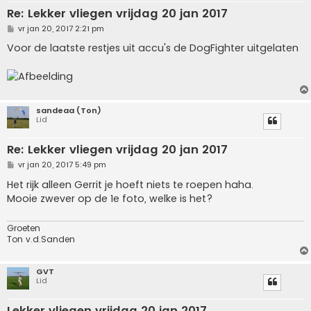
Re: Lekker vliegen vrijdag 20 jan 2017
B
vr jan 20, 2017 2:21 pm
e
r
Voor de laatste restjes uit accu's de DogFighter uitgelaten
i
c
h
t
sandeaa (Ton)
Lid
Re: Lekker vliegen vrijdag 20 jan 2017
B
vr jan 20, 2017 5:49 pm
e
r
Het rijk alleen Gerrit je hoeft niets te roepen haha.
i
Mooie zwever op de 1e foto, welke is het?
c
h
t
Groeten
Ton v.d.Sanden
GVT
Lid
Lekker vliegen vrijdag 20 jan 2017