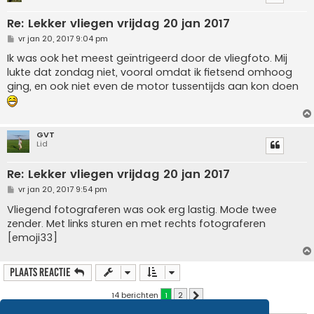
Re: Lekker vliegen vrijdag 20 jan 2017
B
vr jan 20, 2017 9:04 pm
e
r
Ik was ook het meest geïntrigeerd door de vliegfoto. Mij
i
lukte dat zondag niet, vooral omdat ik fietsend omhoog
c
h
ging, en ook niet even de motor tussentijds aan kon doen
t
GVT
Lid
Re: Lekker vliegen vrijdag 20 jan 2017
B
vr jan 20, 2017 9:54 pm
e
r
Vliegend fotograferen was ook erg lastig. Mode twee
i
zender. Met links sturen en met rechts fotograferen
c
h
[emoji33]
t
Plaats reactie
14 berichten
1
2
Volgende