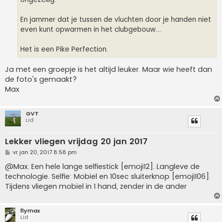
En jammer dat je tussen de vluchten door je handen niet
even kunt opwarmen in het clubgebouw....
Het is een Pike Perfection.
Ja met een groepje is het altijd leuker. Maar wie heeft dan
de foto's gemaakt?
Max
GVT
Lid
Lekker vliegen vrijdag 20 jan 2017
B
vr jan 20, 2017 8:58 pm
e
r
@Max. Een hele lange selfiestick [emoji12]. Langleve de
i
technologie. Selfie: Mobiel en 10sec sluiterknop [emoji106].
c
h
Tijdens vliegen mobiel in 1 hand, zender in de ander
t
flymax
Lid