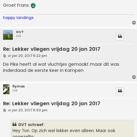
Groet Frans.
happy landings
GVT
Lid
Re: Lekker vliegen vrijdag 20 jan 2017
B
vr jan 20, 2017 8:22 pm
e
r
De Pike heeft al wat vluchtjes gemaakt maar dit was
i
inderdaad de eerste keer in Kampen
c
h
t
flymax
Lid
Re: Lekker vliegen vrijdag 20 jan 2017
B
vr jan 20, 2017 8:50 pm
e
r
i
GVT schreef:
c
h
Hey Ton. Op zich wel lekker even alleen. Maar ook
t
ongezellig.