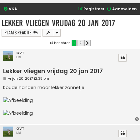
V&A
Registreer
Aanmelden
Lekker vliegen vrijdag 20 jan 2017
Plaats reactie
14 berichten
1
2
Volgende
GVT
Lid
Lekker vliegen vrijdag 20 jan 2017
B
vr jan 20, 2017 12:35 pm
e
r
Koude handen maar lekker zonnetje
i
c
h
t
GVT
Lid