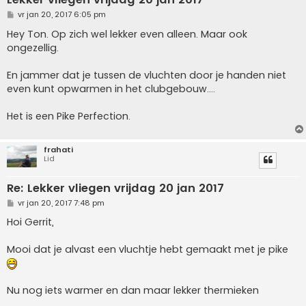
B
vr jan 20, 2017 6:05 pm
e
r
Hey Ton. Op zich wel lekker even alleen. Maar ook
i
ongezellig.
c
h
t
En jammer dat je tussen de vluchten door je handen niet
even kunt opwarmen in het clubgebouw....
Het is een Pike Perfection.
frahati
Lid
Re: Lekker vliegen vrijdag 20 jan 2017
B
vr jan 20, 2017 7:48 pm
e
r
Hoi Gerrit,
i
c
h
Mooi dat je alvast een vluchtje hebt gemaakt met je pike
t
Nu nog iets warmer en dan maar lekker thermieken