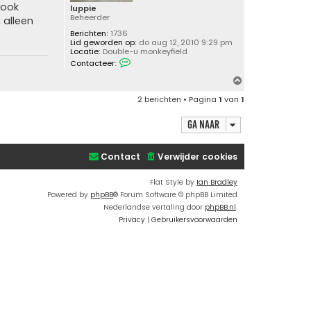
 ook
i
luppie
k
Beheerder
 alleen
f
Berichten:
1736
Lid geworden op:
do aug 12, 2010 9:29 pm
Locatie:
Double-u monkeyfield
C
Contacteer:
o
n
O
t
m
a
2 berichten • Pagina
1
van
1
c
h
t
o
e
Ga naar
o
e
r
g
l
Contact
Verwijder cookies
u
p
p
Flat Style by
Ian Bradley
i
Powered by
phpBB
® Forum Software © phpBB Limited
e
Nederlandse vertaling door
phpBB.nl
.
Privacy
|
Gebruikersvoorwaarden