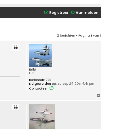
Registreer
Aanmelden
2 berichten • Pagina
1
van
1
Erikf
Lid
Berichten:
779
Lid geworden op:
za sep 24, 2011 4:41 pm
C
Contacteer:
o
n
O
t
m
a
c
h
t
o
e
o
e
r
g
E
r