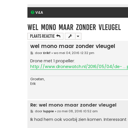
V&A
wel mono maar zonder vleugel
Plaats reactie
wel mono maar zonder vleugel
B
door
Erikf
»
wo mei 04, 2016 12:32 pm
e
r
Drone met 1 propeller:
i
http://www.dronewatch.nl/2016/05/04/de- ... p
c
h
t
Groeten,
Erik
Re: wel mono maar zonder vleugel
B
door
luppie
»
zo mei 08, 2016 10:52 am
e
r
Ik had hem ook voorbij zien komen. Interessant 
i
c