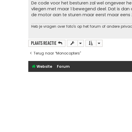
h
De code voor het besturen zal wel ongeveer het
t
vliegen met maar 1 bewegend deel. Dat is dan
de motor aan te sturen maar eerst maar eens 
Heb je vragen over foto's op het forum of andere priva
Plaats reactie
Terug naar “Monocopters”
Website
Forum