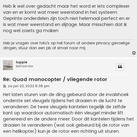
e
r
Heb ik wel over gedacht maar het word er iets complexer
i
van en er komt wat meer weerstand in het systeem.
c
h
Geprinte onderdelen zijn toch niet helemaal perfect en er
t
is wat meer weerstand en slijtage. Maar misschien dat ik
nog wel zoiets ga maken
Heb je vragen over foto's op het forum of andere privacy gevoelige
dingen, stuur dan een pb of email naar mij.
luppie
Beheerder
Re: Quad monocopter / vliegende rotor
B
za jan 22, 2022 8:38 pm
e
r
Het laten sturen van de ding gebeurd door de invalshoek
i
onderste set vleugels tijdens het draaien in de lucht te
c
h
veranderen. De twee vleugels kantelen tegelijk de zelfde
t
kant op waardoor automatisch één vleugel minder lift
genereerd en de andere meer. Door dit kantelen tijdens het
draaien te veranderen (wat ook gebeurd bij de rotor van
een helikopter) kun je de rotor een richting uit sturen.