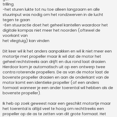
trilling.
-het sturen lukte tot nu toe alleen langzaam en alle
stuurinput was nodig om het rondzwerven in de lucht
tegen te gaan
-Een stuuractie doet het geheel kantellen waardoor het
digitale kompas niet meer het noorden (oftewel de
voorkant van
het vliegtuig) kan vinden
Dit keer wil ik het anders aanpakken en wil ik niet meer een
motortje met propeller maar ik wil dat de motor het
geheel rechtstreeks aan drijft en dus rond laat draaien.
Hierdoor kom je automatisch uit op een ontwerp twee
contra roterende propellers. De as van de motor laat de
bovenste propeller draaien en aan de onderkant van de
motor komt een identieke propeller (of een anders
formaat wanneer je een ander toerental wil hebben als de
bovenste propeller).
Ik heb op zoek geweest naar een geschikt motortje maar
het toerental is altijd veel te hoog om rechttreeks een
propeller op de as te zetten van dit grote formaat. Het