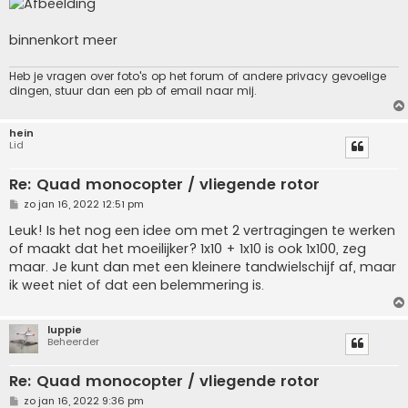
binnenkort meer
Heb je vragen over foto's op het forum of andere privacy gevoelige
dingen, stuur dan een pb of email naar mij.
hein
Lid
Re: Quad monocopter / vliegende rotor
B
zo jan 16, 2022 12:51 pm
e
r
Leuk! Is het nog een idee om met 2 vertragingen te werken
i
of maakt dat het moeilijker? 1x10 + 1x10 is ook 1x100, zeg
c
h
maar. Je kunt dan met een kleinere tandwielschijf af, maar
t
ik weet niet of dat een belemmering is.
luppie
Beheerder
Re: Quad monocopter / vliegende rotor
B
zo jan 16, 2022 9:36 pm