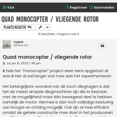
V&A
Registreer
Aanmelden
Quad monocopter / vliegende rotor
Plaats reactie
6 berichten • Pagina
1
van
1
luppie
Beheerder
Quad monocopter / vliegende rotor
B
za jan 15, 2022 7:45 pm
e
r
Ik heb het "monocopter" project weer eens opgestart al
i
was ik hier al wel langer wat mee aan het experimenteren.
c
h
t
Het belangrijkste voordeel van dit soort vliegtuigen is dat
het de meest simpele vliegmachines zijn die er bestaan
met de mogelijkheid maar één bewegend deel te hebben
namelijk de motor. Hiermee is dan toch volledige besturing
van hoogte en richting mogelijk. Ook zijn ze heel efficiënt
omdat de gehele constructie mee doet in het produceren