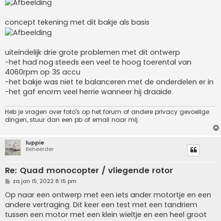
concept tekening met dit bakje als basis
uiteindelijk drie grote problemen met dit ontwerp
-het had nog steeds een veel te hoog toerental van
4060rpm op 3S accu
-het bakje was niet te balanceren met de onderdelen er in
-het gaf enorm veel herrie wanneer hij draaide.
Heb je vragen over foto's op het forum of andere privacy gevoelige
dingen, stuur dan een pb of email naar mij.
luppie
Beheerder
Re: Quad monocopter / vliegende rotor
B
za jan 15, 2022 8:15 pm
e
r
Op naar een ontwerp met een iets ander motortje en een
i
andere vertraging. Dit keer een test met een tandriem
c
h
tussen een motor met een klein wieltje en een heel groot
t