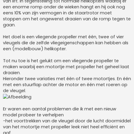
van lift. In tegenstelling tot normale helikopters waarbij er
een enorme romp onder de wieken hangt en hij ook nog
eens 10% van zijn vermogen in de staartrotor moet
stoppen om het ongewenst draaien van de romp tegen te
gaan.
Het doel is een vliegende propeller met één, twee of vier
vleugels die de zelfde vliegeigenschappen kan hebben als
een (modelbouw) helikopter.
Tot nu toe is het gelukt om een vliegende propeller te
maken waarbij een motortje met propeller het geheel laat
draaien.
Hieronder twee variaties met één of twee motortjes. En één
met een stuurflap achter de motor en één met roeren op
de vleugel.
Er waren een aantal problemen die ik met een nieuw
model probeer te verhelpen
-het voorttrekken van de vleugel door de lucht doormiddel
van het motortje met propeller leek niet heel efficiënt en
gaf