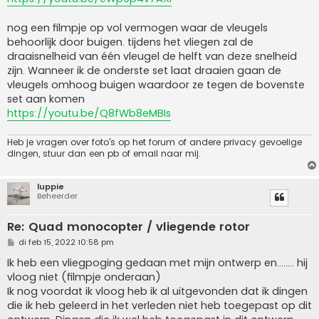
nog een filmpje op vol vermogen waar de vleugels
behoorlijk door buigen. tijdens het vliegen zal de
draaisnelheid van één vleugel de helft van deze snelheid
zijn. Wanneer ik de onderste set laat draaien gaan de
vleugels omhoog buigen waardoor ze tegen de bovenste
set aan komen
https://youtu.be/Q8fWb8eMBIs
Heb je vragen over foto's op het forum of andere privacy gevoelige
dingen, stuur dan een pb of email naar mij.
luppie
Beheerder
Re: Quad monocopter / vliegende rotor
B
di feb 15, 2022 10:58 pm
e
r
Ik heb een vliegpoging gedaan met mijn ontwerp en........ hij
i
vloog niet (filmpje onderaan)
c
h
Ik nog voordat ik vloog heb ik al uitgevonden dat ik dingen
t
die ik heb geleerd in het verleden niet heb toegepast op dit