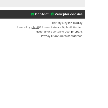
Contact
Verwijder cookies
Flat Style by
Ian Bradley
Powered by
phpBB
® Forum Software © phpBB Limited
Nederlandse vertaling door
phpBB.nl
.
Privacy
|
Gebruikersvoorwaarden