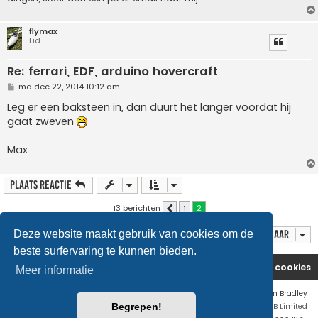
flymax
Lid
Re: ferrari, EDF, arduino hovercraft
B
ma dec 22, 2014 10:12 am
e
r
Leg er een baksteen in, dan duurt het langer voordat hij
i
gaat zweven
c
h
t
Max
Plaats reactie
13 berichten
1
2
Vorige
Ga naar
Deze website maakt gebruik van cookies om de
beste surfervaring te kunnen bieden.
Website
Forum
Contact
Verwijder cookies
Meer informatie
Flat Style by
Ian Bradley
Powered by
phpBB
® Forum Software © phpBB Limited
Begrepen!