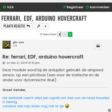
V&A
Registreer
Aanmelden
ferrari, EDF, arduino hovercraft
Plaats reactie
13 berichten
1
2
Vorige
ph-svv
Lid
Re: ferrari, EDF, arduino hovercraft
B
zo dec 21, 2014 10:41 pm
e
r
Deze module word bij de ardupilot gebruikt als airspeed
i
sensor, op een pitotbuis (een voor de statische en de
c
h
ander voor dynamische druk)
t
Groet Sander,
Het denkwerk neemt altijd een significant deel van de totale bouwtijd
in beslag,
vandaar dat mijn kisten nog niet af zijn