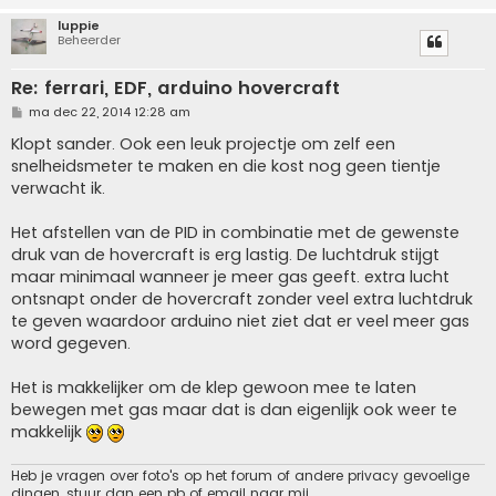
luppie
Beheerder
Re: ferrari, EDF, arduino hovercraft
B
ma dec 22, 2014 12:28 am
e
r
Klopt sander. Ook een leuk projectje om zelf een
i
snelheidsmeter te maken en die kost nog geen tientje
c
h
verwacht ik.
t
Het afstellen van de PID in combinatie met de gewenste
druk van de hovercraft is erg lastig. De luchtdruk stijgt
maar minimaal wanneer je meer gas geeft. extra lucht
ontsnapt onder de hovercraft zonder veel extra luchtdruk
te geven waardoor arduino niet ziet dat er veel meer gas
word gegeven.
Het is makkelijker om de klep gewoon mee te laten
bewegen met gas maar dat is dan eigenlijk ook weer te
makkelijk
Heb je vragen over foto's op het forum of andere privacy gevoelige
dingen, stuur dan een pb of email naar mij.