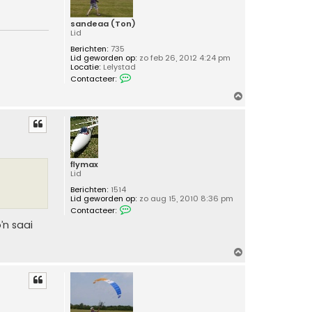
f
l
y
sandeaa (Ton)
m
Lid
a
Berichten:
735
x
Lid geworden op:
zo feb 26, 2012 4:24 pm
Locatie:
Lelystad
C
Contacteer:
o
n
O
t
m
a
c
h
t
o
e
o
e
r
g
flymax
s
Lid
a
n
Berichten:
1514
d
Lid geworden op:
zo aug 15, 2010 8:36 pm
e
C
Contacteer:
a
o
a
’n saai
n
(
t
T
a
o
O
c
n
t
m
)
e
h
e
r
o
f
o
l