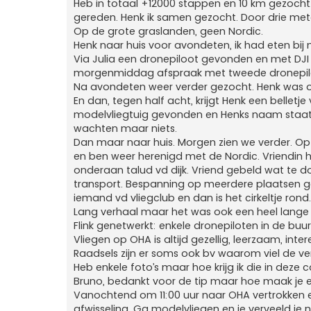
Heb in totaal +12000 stappen en 10 km gezocht.
gereden. Henk ik samen gezocht. Door drie mete
Op de grote graslanden, geen Nordic.
Henk naar huis voor avondeten, ik had eten bij
Via Julia een dronepiloot gevonden en met DJI
morgenmiddag afspraak met tweede dronepiloo
Na avondeten weer verder gezocht. Henk was op
En dan, tegen half acht, krijgt Henk een belletj
modelvliegtuig gevonden en Henks naam staat
wachten maar niets.
Dan maar naar huis. Morgen zien we verder. Op 
en ben weer herenigd met de Nordic. Vriendin h
onderaan talud vd dijk. Vriend gebeld wat te 
transport. Bespanning op meerdere plaatsen g
iemand vd vliegclub en dan is het cirkeltje ron
Lang verhaal maar het was ook een heel lange
Flink genetwerkt: enkele dronepiloten in de buur
Vliegen op OHA is altijd gezellig, leerzaam, inte
Raadsels zijn er soms ook bv waarom viel de ve
Heb enkele foto’s maar hoe krijg ik die in deze c
Bruno, bedankt voor de tip maar hoe maak je
Vanochtend om 11:00 uur naar OHA vertrokken e
afwisseling. Ga modelvliegen en je verveeld je n