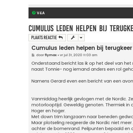
V&A
Cumulus leden helpen bij terugk
Plaats reactie
Cumulus leden helpen bij terugkeer
B
door
flymax
»
vr jul 31, 2020 11:03 am
e
r
Onderstaand bericht las ik op het deel van het
i
naast Tonnie- nog iemand anders een rol gehad
c
h
t
Namens Gerard even een bericht van een avon
Vanmiddag heerlijk gevlogen met de Nordic. Zek
motorlooptijd. Geweldig genoten. Thermiek in 
Hoger en hoger.
Met down trim langzaam naar beneden gedw
Maar plotseling reageerde de Nordic niet meer. 
achter de bomenrand. Peilpunten bepaald en 