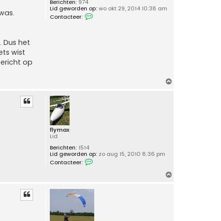
Berichten:
974
e
Lid geworden op:
wo okt 29, 2014 10:38 am
was.
C
Contacteer:
o
n
t
a
. Dus het
c
ts wist
t
e
ericht op
e
r
T
O
o
m
n
n
h
i
o
e
o
7
8
g
flymax
Lid
Berichten:
1514
Lid geworden op:
zo aug 15, 2010 8:36 pm
C
Contacteer:
o
n
O
t
m
a
c
h
t
o
e
o
e
r
g