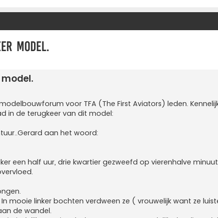
eer model.
 model.
 modelbouwforum voor TFA (The First Aviators) leden. Kennelijk
 in de terugkeer van dit model:
tuur..Gerard aan het woord:
er een half uur, drie kwartier gezweefd op vierenhalve minuut
overvloed.
ongen.
In mooie linker bochten verdween ze ( vrouwelijk want ze luiste
aan de wandel.