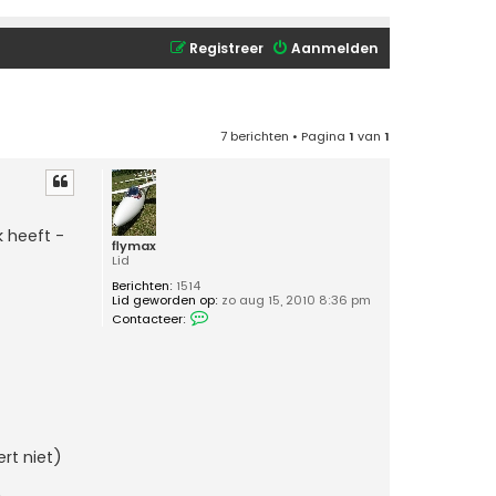
Registreer
Aanmelden
7 berichten • Pagina
1
van
1
 heeft -
flymax
Lid
Berichten:
1514
Lid geworden op:
zo aug 15, 2010 8:36 pm
C
Contacteer:
o
n
t
a
c
t
e
e
r
rt niet)
f
l
y