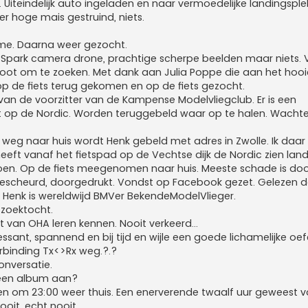
 Uiteindelijk auto ingeladen en naar vermoedelijke landingsple
r hoge mais gestruind, niets.
 me. Daarna weer gezocht.
 Spark camera drone, prachtige scherpe beelden maar niets. 
t om te zoeken. Met dank aan Julia Poppe die aan het hooi
 de fiets terug gekomen en op de fiets gezocht.
e van de voorzitter van de Kampense Modelvliegclub. Er is een
 op de Nordic. Worden teruggebeld waar op te halen. Wachte
weg naar huis wordt Henk gebeld met adres in Zwolle. Ik daar
eeft vanaf het fietspad op de Vechtse dijk de Nordic zien lan
doen. Op de fiets meegenomen naar huis. Meeste schade is do
escheurd, doorgedrukt. Vondst op Facebook gezet. Gelezen 
d. Henk is wereldwijd BMVer BekendeModelVlieger.
 zoektocht.
t van OHA leren kennen. Nooit verkeerd...
ressant, spannend en bij tijd en wijle een goede lichamelijke oef
rbinding Tx<>Rx weg.?.?
onversatie.
 een album aan?
n om 23:00 weer thuis. Een enerverende twaalf uur geweest v
ooit, echt nooit.