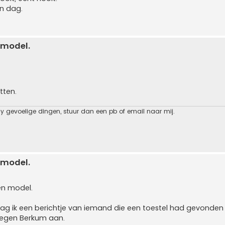
en dag.
 model.
tten.
cy gevoelige dingen, stuur dan een pb of email naar mij.
 model.
en model.
g ik een berichtje van iemand die een toestel had gevonden
t tegen Berkum aan.