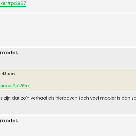
cker#p12857
 model.
9:43 am
racker#p12857
zijn dat zo’n verhaal als hierboven toch veel mooier is dan zo
 model.