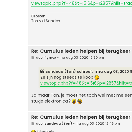
i
viewtopic.php?f=48&t=1516&p=12857&hilit=tra
c
h
t
Groeten
Ton v.d.Sanden
Re: Cumulus leden helpen bij terugkeer
B
door
flymax
»
ma aug 03, 2020 12:30 pm
e
r
i
sandeaa (Ton)
schreef:
↑
ma aug 03, 2020 
c
h
Ze zijn nog steeds te koop
t
viewtopic.php?f=48&t=1516&p=12857&hilit=t
Ja maar Ton, je moet het toch wel met me eens 
stukje elektronica?
Re: Cumulus leden helpen bij terugkeer
B
door
sandeaa (Ton)
»
ma aug 03, 2020 12:46 pm
e
r
Hilarisch