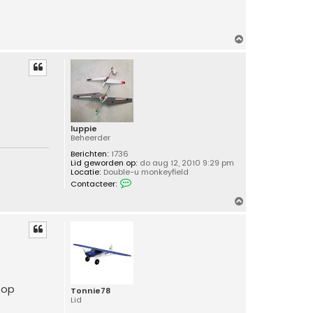
O
m
h
o
o
g
luppie
Beheerder
Berichten:
1736
Lid geworden op:
do aug 12, 2010 9:29 pm
Locatie:
Double-u monkeyfield
C
Contacteer:
o
n
O
t
m
a
c
h
t
o
e
o
e
r
g
l
u
 op
p
Tonnie78
p
Lid
i