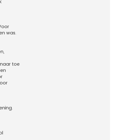
k
m
a
x
Voor
en was.
n,
 naar toe
den
or
door
ening.
ol