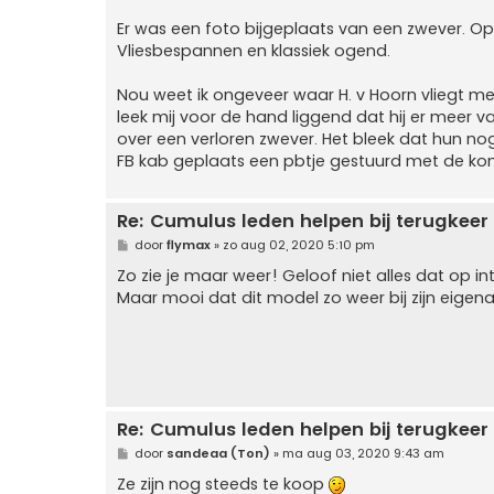
Er was een foto bijgeplaats van een zwever. O
Vliesbespannen en klassiek ogend.
Nou weet ik ongeveer waar H. v Hoorn vliegt met 
leek mij voor de hand liggend dat hij er meer 
over een verloren zwever. Het bleek dat hun no
FB kab geplaats een pbtje gestuurd met de ko
Re: Cumulus leden helpen bij terugkeer
B
door
flymax
»
zo aug 02, 2020 5:10 pm
e
r
Zo zie je maar weer! Geloof niet alles dat op i
i
Maar mooi dat dit model zo weer bij zijn eigena
c
h
t
Re: Cumulus leden helpen bij terugkeer
B
door
sandeaa (Ton)
»
ma aug 03, 2020 9:43 am
e
r
Ze zijn nog steeds te koop