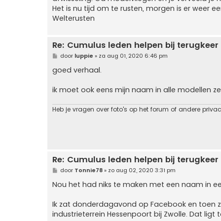
Het is nu tijd om te rusten, morgen is er weer e
Welterusten
Re: Cumulus leden helpen bij terugkeer
B
door
luppie
»
za aug 01, 2020 6:46 pm
e
r
goed verhaal.
i
c
h
ik moet ook eens mijn naam in alle modellen ze
t
Heb je vragen over foto's op het forum of andere priva
Re: Cumulus leden helpen bij terugkeer
B
door
Tonnie78
»
zo aug 02, 2020 3:31 pm
e
r
Nou het had niks te maken met een naam in e
i
c
h
Ik zat donderdagavond op Facebook en toen za
t
industrieterrein Hessenpoort bij Zwolle. Dat lig