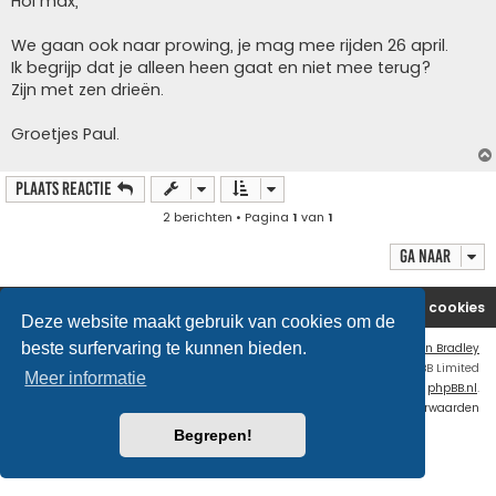
Hoi max,
i
c
h
We gaan ook naar prowing, je mag mee rijden 26 april.
t
Ik begrijp dat je alleen heen gaat en niet mee terug?
Zijn met zen drieën.
Groetjes Paul.
Plaats reactie
2 berichten • Pagina
1
van
1
Ga naar
Website
Forum
Contact
Verwijder cookies
Deze website maakt gebruik van cookies om de
beste surfervaring te kunnen bieden.
Flat Style by
Ian Bradley
Powered by
phpBB
® Forum Software © phpBB Limited
Meer informatie
Nederlandse vertaling door
phpBB.nl
.
Privacy
|
Gebruikersvoorwaarden
Begrepen!