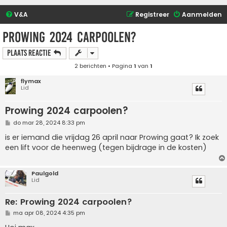
V&A
Registreer
Aanmelden
Prowing 2024 carpoolen?
Plaats reactie
2 berichten • Pagina
1
van
1
flymax
Lid
Prowing 2024 carpoolen?
B
do mar 28, 2024 8:33 pm
e
r
is er iemand die vrijdag 26 april naar Prowing gaat? Ik zoek
i
een lift voor de heenweg (tegen bijdrage in de kosten)
c
h
t
Paulgold
Lid
Re: Prowing 2024 carpoolen?
B
ma apr 08, 2024 4:35 pm
e
r