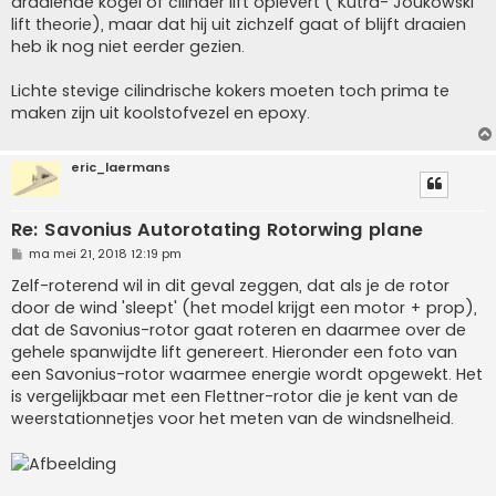
draaiende kogel of cilinder lift oplevert ( Kutra- Joukowski
t
lift theorie), maar dat hij uit zichzelf gaat of blijft draaien
heb ik nog niet eerder gezien.
Lichte stevige cilindrische kokers moeten toch prima te
maken zijn uit koolstofvezel en epoxy.
eric_laermans
Re: Savonius Autorotating Rotorwing plane
B
ma mei 21, 2018 12:19 pm
e
r
Zelf-roterend wil in dit geval zeggen, dat als je de rotor
i
door de wind 'sleept' (het model krijgt een motor + prop),
c
h
dat de Savonius-rotor gaat roteren en daarmee over de
t
gehele spanwijdte lift genereert. Hieronder een foto van
een Savonius-rotor waarmee energie wordt opgewekt. Het
is vergelijkbaar met een Flettner-rotor die je kent van de
weerstationnetjes voor het meten van de windsnelheid.