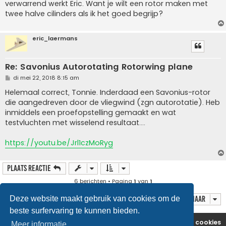
verwarrend werkt Eric. Want je wilt een rotor maken met
c
h
twee halve cilinders als ik het goed begrijp?
t
eric_laermans
Re: Savonius Autorotating Rotorwing plane
B
di mei 22, 2018 8:15 am
e
r
Helemaal correct, Tonnie. Inderdaad een Savonius-rotor
i
die aangedreven door de vliegwind (zgn autorotatie). Heb
c
h
inmiddels een proefopstelling gemaakt en wat
t
testvluchten met wisselend resultaat....
https://youtu.be/Jrl1czMoRyg
Plaats reactie
6 berichten • Pagina
1
van
1
Ga naar
Deze website maakt gebruik van cookies om de
beste surfervaring te kunnen bieden.
Website
Forum
Contact
Verwijder cookies
Meer informatie