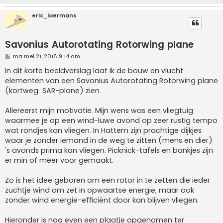
eric_laermans
Savonius Autorotating Rotorwing plane
B
ma mei 21, 2018 9:14 am
e
r
In dit korte beeldverslag laat ik de bouw en vlucht
i
elementen van een Savonius Autorotating Rotorwing plane
c
h
(kortweg: SAR-plane) zien.
t
Allereerst mijn motivatie. Mijn wens was een vliegtuig
waarmee je op een wind-luwe avond op zeer rustig tempo
wat rondjes kan vliegen. In Hattem zijn prachtige dijkjes
waar je zonder iemand in de weg te zitten (mens en dier)
's avonds prima kan vliegen. Picknick-tafels en bankjes zijn
er min of meer voor gemaakt.
Zo is het idee geboren om een rotor in te zetten die ieder
zuchtje wind om zet in opwaartse energie, maar ook
zonder wind energie-efficiënt door kan blijven vliegen.
Hieronder is nog even een plaatje opgenomen ter