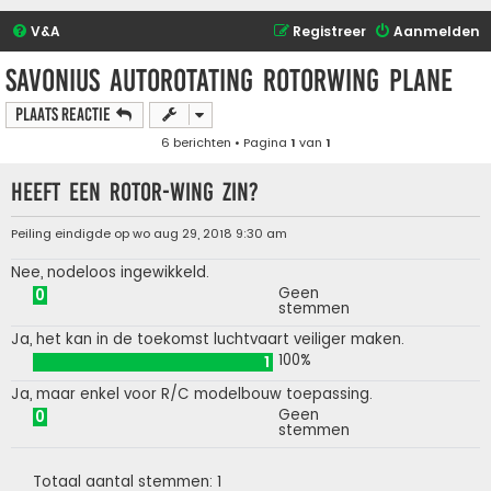
V&A
Registreer
Aanmelden
Savonius Autorotating Rotorwing plane
Plaats reactie
6 berichten • Pagina
1
van
1
Heeft een rotor-wing zin?
Peiling eindigde op wo aug 29, 2018 9:30 am
Nee, nodeloos ingewikkeld.
Geen
0
stemmen
Ja, het kan in de toekomst luchtvaart veiliger maken.
100%
1
Ja, maar enkel voor R/C modelbouw toepassing.
Geen
0
stemmen
Totaal aantal stemmen:
1