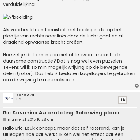
verduidelijking:
Als voorbeeld een tennisbal met backspin die op het
plaatje van rechts naar links door de lucht gaat en al
draaiend opwaartse kracht creëert.
Hoe zet je dat om in een niet al te zware, maar toch
duurzame constructie? Dat is nog wel even puzzelen.
Tevens wil ik zo min mogelijk wrijving op de bewegende
delen (rotor). Dus heb ik besloten kogellagers te gebruiken
om de wrijving te minimaliseren.
Tonnie78
Lid
Re: Savonius Autorotating Rotorwing plane
B
ma mei 21, 2018 10:28 am
e
r
Hallo Eric. Leuk concept, maar dat zelf roterend, kan je
i
uitleggen hoe dat werkt. Ik ken wel het effect dat een
c
h