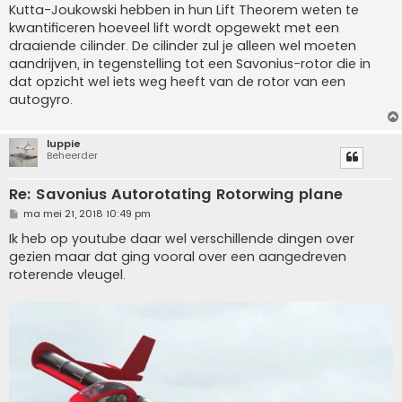
Kutta-Joukowski hebben in hun Lift Theorem weten te
kwantificeren hoeveel lift wordt opgewekt met een
draaiende cilinder. De cilinder zul je alleen wel moeten
aandrijven, in tegenstelling tot een Savonius-rotor die in
dat opzicht wel iets weg heeft van de rotor van een
autogyro.
luppie
Beheerder
Re: Savonius Autorotating Rotorwing plane
B
ma mei 21, 2018 10:49 pm
e
r
Ik heb op youtube daar wel verschillende dingen over
i
gezien maar dat ging vooral over een aangedreven
c
h
roterende vleugel.
t