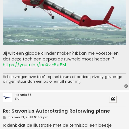
Jij wilt een gladde cilinder maken? Ik kan me voorstellen
dat deze toch een bepaalde ruwheid moet hebben ?
https://youtu.be/acXvl-8xrBM
Heb je vragen over foto's op het forum of andere privacy gevoelige
dingen, stuur dan een pb of email naar mij.
Tonnie78
Lid
Re: Savonius Autorotating Rotorwing plane
B
ma mei 21, 2018 10:52 pm
e
r
Ik denk dat de illustratie met de tennisbal een beetje
i