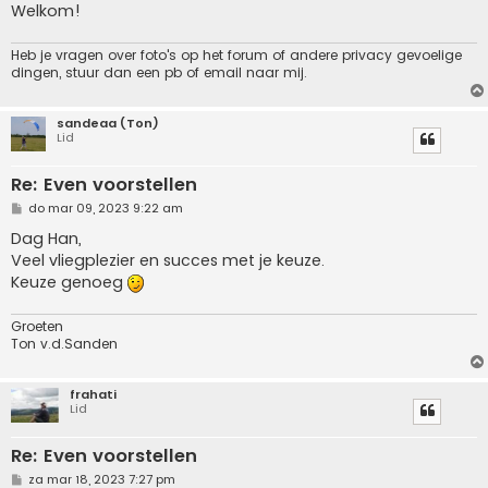
h
Welkom!
t
Heb je vragen over foto's op het forum of andere privacy gevoelige
dingen, stuur dan een pb of email naar mij.
sandeaa (Ton)
Lid
Re: Even voorstellen
B
do mar 09, 2023 9:22 am
e
r
Dag Han,
i
Veel vliegplezier en succes met je keuze.
c
h
Keuze genoeg
t
Groeten
Ton v.d.Sanden
frahati
Lid
Re: Even voorstellen
B
za mar 18, 2023 7:27 pm