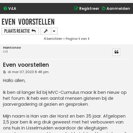
V&A
Registreer
Aanmelden
Even voorstellen
Plaats reactie
4 berichten • Pagina
1
van
1
Hantonov
Lid
Even voorstellen
B
di mar 07, 2023 8:48 pm
e
r
Hallo allen,
i
c
h
Ik ben al langer lid bij MVC-Cumulus maar ik ben nieuw op
t
het forum. Ik heb een aantal mensen gisteren bij de
jaarvergadering al gezien en gesproken.
Mijn naam is Han van der Horst en ben 35 jaar. Afgelopen
2,5 jaar ben ik erg druk geweest met het verbouwen van
ons huis in IJsselmuiden waardoor de vliegtuigen