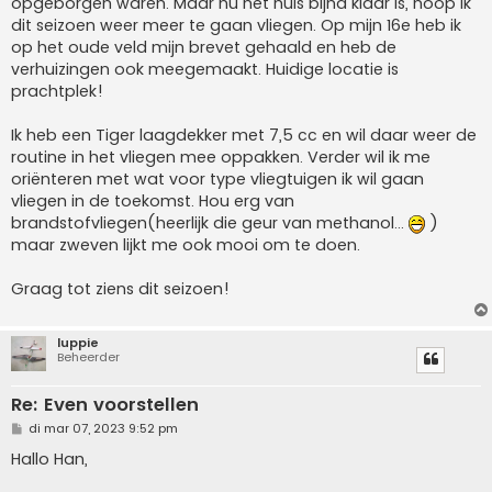
opgeborgen waren. Maar nu het huis bijna klaar is, hoop ik
dit seizoen weer meer te gaan vliegen. Op mijn 16e heb ik
op het oude veld mijn brevet gehaald en heb de
verhuizingen ook meegemaakt. Huidige locatie is
prachtplek!
Ik heb een Tiger laagdekker met 7,5 cc en wil daar weer de
routine in het vliegen mee oppakken. Verder wil ik me
oriënteren met wat voor type vliegtuigen ik wil gaan
vliegen in de toekomst. Hou erg van
brandstofvliegen(heerlijk die geur van methanol...
)
maar zweven lijkt me ook mooi om te doen.
Graag tot ziens dit seizoen!
luppie
Beheerder
Re: Even voorstellen
B
di mar 07, 2023 9:52 pm
e
r
Hallo Han,
i
c