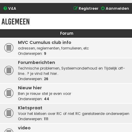
V&A
Registreer
Aanmelden
Algemeen
Forum
MVC Cumulus club info
adressen, reglementen, formulieren, etc
Onderwerpen:
9
Forumberichten
Technische problemen, Systeemonderhoud en Tijdelijk off-
line.. ? je vind het hier..
Onderwerpen:
26
Nieuw hier
Ben je nieuw stel je even voor
Onderwerpen:
44
Kletspraat
Voor het kletsen over RC of niet RC gerelateerde onderwerpen
Onderwerpen:
111
video