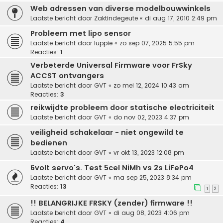
Web adressen van diverse modelbouwwinkels
Laatste bericht door
Zaktindegeute
«
di aug 17, 2010 2:49 pm
Probleem met lipo sensor
Laatste bericht door
luppie
«
zo sep 07, 2025 5:55 pm
Reacties:
1
Verbeterde Universal Firmware voor FrSky
ACCST ontvangers
Laatste bericht door
GVT
«
zo mei 12, 2024 10:43 am
Reacties:
3
reikwijdte probleem door statische electriciteit
Laatste bericht door
GVT
«
do nov 02, 2023 4:37 pm
veiligheid schakelaar - niet ongewild te
bedienen
Laatste bericht door
GVT
«
vr okt 13, 2023 12:08 pm
6volt servo's. Test 5cel NiMh vs 2s LiFePo4
Laatste bericht door
GVT
«
ma sep 25, 2023 8:34 pm
Reacties:
13
1
2
!! BELANGRIJKE FRSKY (zender) firmware !!
Laatste bericht door
GVT
«
di aug 08, 2023 4:06 pm
Reacties:
4