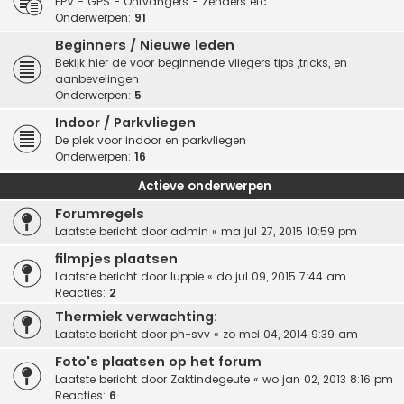
FPV - GPS - Ontvangers - Zenders etc.
Onderwerpen:
91
Beginners / Nieuwe leden
Bekijk hier de voor beginnende vliegers tips ,tricks, en
aanbevelingen
Onderwerpen:
5
Indoor / Parkvliegen
De plek voor indoor en parkvliegen
Onderwerpen:
16
Actieve onderwerpen
Forumregels
Laatste bericht door
admin
«
ma jul 27, 2015 10:59 pm
filmpjes plaatsen
Laatste bericht door
luppie
«
do jul 09, 2015 7:44 am
Reacties:
2
Thermiek verwachting:
Laatste bericht door
ph-svv
«
zo mei 04, 2014 9:39 am
Foto's plaatsen op het forum
Laatste bericht door
Zaktindegeute
«
wo jan 02, 2013 8:16 pm
Reacties:
6