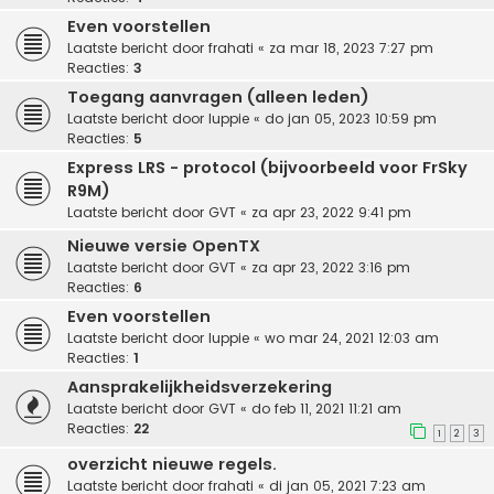
Even voorstellen
Laatste bericht door
frahati
«
za mar 18, 2023 7:27 pm
Reacties:
3
Toegang aanvragen (alleen leden)
Laatste bericht door
luppie
«
do jan 05, 2023 10:59 pm
Reacties:
5
Express LRS - protocol (bijvoorbeeld voor FrSky
R9M)
Laatste bericht door
GVT
«
za apr 23, 2022 9:41 pm
Nieuwe versie OpenTX
Laatste bericht door
GVT
«
za apr 23, 2022 3:16 pm
Reacties:
6
Even voorstellen
Laatste bericht door
luppie
«
wo mar 24, 2021 12:03 am
Reacties:
1
Aansprakelijkheidsverzekering
Laatste bericht door
GVT
«
do feb 11, 2021 11:21 am
Reacties:
22
1
2
3
overzicht nieuwe regels.
Laatste bericht door
frahati
«
di jan 05, 2021 7:23 am