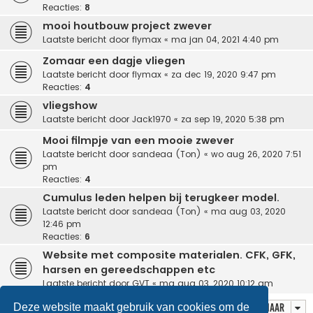
Reacties:
8
mooi houtbouw project zwever
Laatste bericht door
flymax
«
ma jan 04, 2021 4:40 pm
Zomaar een dagje vliegen
Laatste bericht door
flymax
«
za dec 19, 2020 9:47 pm
Reacties:
4
vliegshow
Laatste bericht door
Jack1970
«
za sep 19, 2020 5:38 pm
Mooi filmpje van een mooie zwever
Laatste bericht door
sandeaa (Ton)
«
wo aug 26, 2020 7:51
pm
Reacties:
4
Cumulus leden helpen bij terugkeer model.
Laatste bericht door
sandeaa (Ton)
«
ma aug 03, 2020
12:46 pm
Reacties:
6
Website met composite materialen. CFK, GFK,
harsen en gereedschappen etc
Laatste bericht door
GVT
«
ma aug 03, 2020 10:12 am
Deze website maakt gebruik van cookies om de
Ga naar