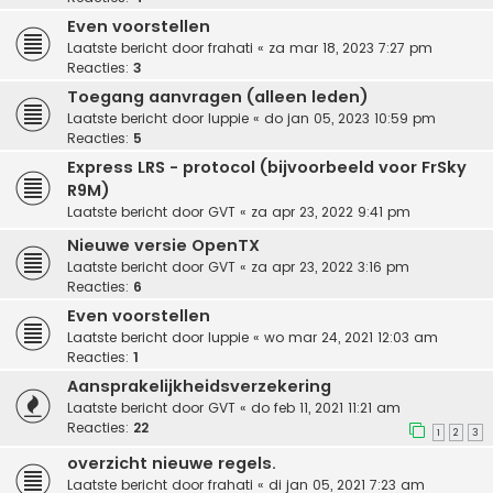
Even voorstellen
Laatste bericht door
frahati
«
za mar 18, 2023 7:27 pm
Reacties:
3
Toegang aanvragen (alleen leden)
Laatste bericht door
luppie
«
do jan 05, 2023 10:59 pm
Reacties:
5
Express LRS - protocol (bijvoorbeeld voor FrSky
R9M)
Laatste bericht door
GVT
«
za apr 23, 2022 9:41 pm
Nieuwe versie OpenTX
Laatste bericht door
GVT
«
za apr 23, 2022 3:16 pm
Reacties:
6
Even voorstellen
Laatste bericht door
luppie
«
wo mar 24, 2021 12:03 am
Reacties:
1
Aansprakelijkheidsverzekering
Laatste bericht door
GVT
«
do feb 11, 2021 11:21 am
Reacties:
22
1
2
3
overzicht nieuwe regels.
Laatste bericht door
frahati
«
di jan 05, 2021 7:23 am