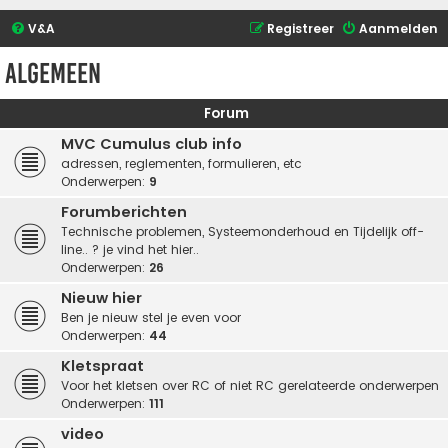
V&A
Registreer
Aanmelden
Algemeen
Forum
MVC Cumulus club info
adressen, reglementen, formulieren, etc
Onderwerpen:
9
Forumberichten
Technische problemen, Systeemonderhoud en Tijdelijk off-
line.. ? je vind het hier..
Onderwerpen:
26
Nieuw hier
Ben je nieuw stel je even voor
Onderwerpen:
44
Kletspraat
Voor het kletsen over RC of niet RC gerelateerde onderwerpen
Onderwerpen:
111
video