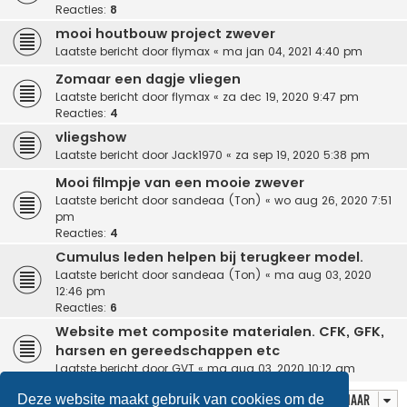
Reacties:
8
mooi houtbouw project zwever
Laatste bericht door
flymax
«
ma jan 04, 2021 4:40 pm
Zomaar een dagje vliegen
Laatste bericht door
flymax
«
za dec 19, 2020 9:47 pm
Reacties:
4
vliegshow
Laatste bericht door
Jack1970
«
za sep 19, 2020 5:38 pm
Mooi filmpje van een mooie zwever
Laatste bericht door
sandeaa (Ton)
«
wo aug 26, 2020 7:51
pm
Reacties:
4
Cumulus leden helpen bij terugkeer model.
Laatste bericht door
sandeaa (Ton)
«
ma aug 03, 2020
12:46 pm
Reacties:
6
Website met composite materialen. CFK, GFK,
harsen en gereedschappen etc
Laatste bericht door
GVT
«
ma aug 03, 2020 10:12 am
Deze website maakt gebruik van cookies om de
Ga naar