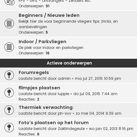
FPV - GPS - Ontvangers - Zenders etc.
Onderwerpen:
91
Beginners / Nieuwe leden
Bekijk hier de voor beginnende vliegers tips ,tricks, en
aanbevelingen
Onderwerpen:
5
Indoor / Parkvliegen
De plek voor indoor en parkvliegen
Onderwerpen:
16
Actieve onderwerpen
Forumregels
Laatste bericht door
admin
«
ma jul 27, 2015 10:59 pm
filmpjes plaatsen
Laatste bericht door
luppie
«
do jul 09, 2015 7:44 am
Reacties:
2
Thermiek verwachting:
Laatste bericht door
ph-svv
«
zo mei 04, 2014 9:39 am
Foto's plaatsen op het forum
Laatste bericht door
Zaktindegeute
«
wo jan 02, 2013 8:16 pm
Reacties:
6