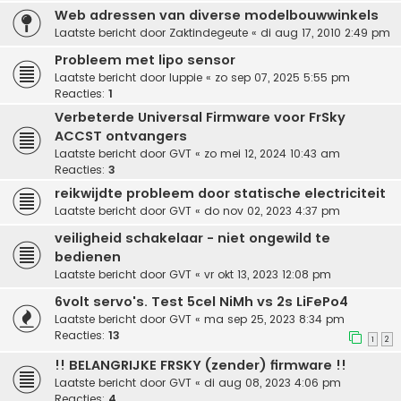
Web adressen van diverse modelbouwwinkels
Laatste bericht door
Zaktindegeute
«
di aug 17, 2010 2:49 pm
Probleem met lipo sensor
Laatste bericht door
luppie
«
zo sep 07, 2025 5:55 pm
Reacties:
1
Verbeterde Universal Firmware voor FrSky
ACCST ontvangers
Laatste bericht door
GVT
«
zo mei 12, 2024 10:43 am
Reacties:
3
reikwijdte probleem door statische electriciteit
Laatste bericht door
GVT
«
do nov 02, 2023 4:37 pm
veiligheid schakelaar - niet ongewild te
bedienen
Laatste bericht door
GVT
«
vr okt 13, 2023 12:08 pm
6volt servo's. Test 5cel NiMh vs 2s LiFePo4
Laatste bericht door
GVT
«
ma sep 25, 2023 8:34 pm
Reacties:
13
1
2
!! BELANGRIJKE FRSKY (zender) firmware !!
Laatste bericht door
GVT
«
di aug 08, 2023 4:06 pm
Reacties:
4