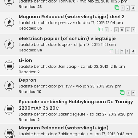
Laatste bericht door
Tonnie78
«
ma feb 22, 2016 10:26 pm
Reacties:
23
1
2
3
Magnum Reloaded (watervliegtuigje) deel 2
Laatste bericht door
ph-svv
«
do dec 17, 2015 12:04 pm
Reacties:
65
1
4
5
6
7
…
elektrisch papier (of schuim) vliegtuigje
Laatste bericht door
luppie
«
di jan 13, 2015 11:21 am
Reacties:
36
1
2
3
4
Li-ion
Laatste bericht door
Jan Jaap
«
za feb 02, 2013 12:15 pm
Reacties:
2
Depron
Laatste bericht door
ph-svv
«
wo jan 23, 2013 9:39 pm
Reacties:
10
1
2
Speciale aanbieding Hobbyking.com De Turnigy
2200mAh 3S 20C
Laatste bericht door
Zaktindegeute
«
za okt 27, 2012 9:28 pm
Reacties:
2
Magnum Reloaded (watervliegtuigje)
Laatste bericht door
Zaktindegeute
«
di jan 17, 2012 9:43 pm