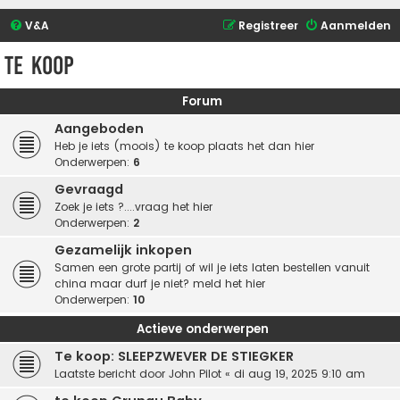
V&A
Registreer
Aanmelden
Te Koop
Forum
Aangeboden
Heb je iets (moois) te koop plaats het dan hier
Onderwerpen:
6
Gevraagd
Zoek je iets ?....vraag het hier
Onderwerpen:
2
Gezamelijk inkopen
Samen een grote partij of wil je iets laten bestellen vanuit
china maar durf je niet? meld het hier
Onderwerpen:
10
Actieve onderwerpen
Te koop: SLEEPZWEVER DE STIEGKER
Laatste bericht door
John Pilot
«
di aug 19, 2025 9:10 am