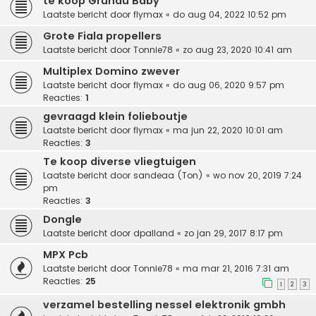
te koop Grunau Baby
Laatste bericht door
flymax
«
do aug 04, 2022 10:52 pm
Grote Fiala propellers
Laatste bericht door
Tonnie78
«
zo aug 23, 2020 10:41 am
Multiplex Domino zwever
Laatste bericht door
flymax
«
do aug 06, 2020 9:57 pm
Reacties:
1
gevraagd klein folieboutje
Laatste bericht door
flymax
«
ma jun 22, 2020 10:01 am
Reacties:
3
Te koop diverse vliegtuigen
Laatste bericht door
sandeaa (Ton)
«
wo nov 20, 2019 7:24
pm
Reacties:
3
Dongle
Laatste bericht door
dpalland
«
zo jan 29, 2017 8:17 pm
MPX Pcb
Laatste bericht door
Tonnie78
«
ma mar 21, 2016 7:31 am
Reacties:
25
1
2
3
verzamel bestelling nessel elektronik gmbh