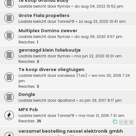
te koop Grunau Baby
Laatste bericht door
flymax
«
do aug 04, 2022 10:52 pm
Grote Fiala propellers
Laatste bericht door
Tonnie78
«
zo aug 23, 2020 10:41 am
Multiplex Domino zwever
Laatste bericht door
flymax
«
do aug 06, 2020 9:57 pm
Reacties:
1
gevraagd klein folieboutje
Laatste bericht door
flymax
«
ma jun 22, 2020 10:01 am
Reacties:
3
Te koop diverse vliegtuigen
Laatste bericht door
sandeaa (Ton)
«
wo nov 20, 2019 7:24
pm
Reacties:
3
Dongle
Laatste bericht door
dpalland
«
zo jan 29, 2017 8:17 pm
MPX Pcb
Laatste bericht door
Tonnie78
«
ma mar 21, 2016 7:31 am
Reacties:
25
1
2
3
verzamel bestelling nessel elektronik gmbh