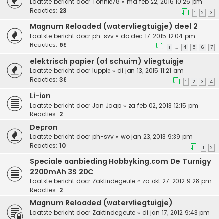
Laatste bericht door
Tonnie78
«
ma feb 22, 2016 10:26 pm
Reacties:
23
1
2
3
Magnum Reloaded (watervliegtuigje) deel 2
Laatste bericht door
ph-svv
«
do dec 17, 2015 12:04 pm
Reacties:
65
1
4
5
6
7
…
elektrisch papier (of schuim) vliegtuigje
Laatste bericht door
luppie
«
di jan 13, 2015 11:21 am
Reacties:
36
1
2
3
4
Li-ion
Laatste bericht door
Jan Jaap
«
za feb 02, 2013 12:15 pm
Reacties:
2
Depron
Laatste bericht door
ph-svv
«
wo jan 23, 2013 9:39 pm
Reacties:
10
1
2
Speciale aanbieding Hobbyking.com De Turnigy
2200mAh 3S 20C
Laatste bericht door
Zaktindegeute
«
za okt 27, 2012 9:28 pm
Reacties:
2
Magnum Reloaded (watervliegtuigje)
Laatste bericht door
Zaktindegeute
«
di jan 17, 2012 9:43 pm