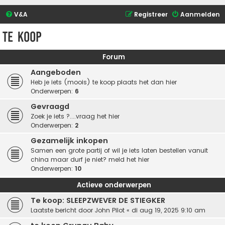
V&A
Registreer
Aanmelden
Te Koop
Forum
Aangeboden
Heb je iets (moois) te koop plaats het dan hier
Onderwerpen:
6
Gevraagd
Zoek je iets ?....vraag het hier
Onderwerpen:
2
Gezamelijk inkopen
Samen een grote partij of wil je iets laten bestellen vanuit
china maar durf je niet? meld het hier
Onderwerpen:
10
Actieve onderwerpen
Te koop: SLEEPZWEVER DE STIEGKER
Laatste bericht door
John Pilot
«
di aug 19, 2025 9:10 am