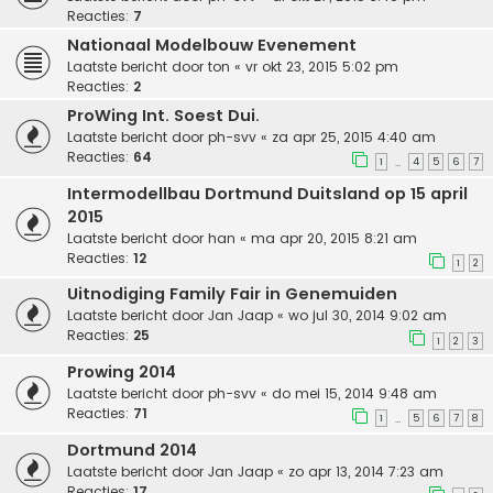
Reacties:
7
Nationaal Modelbouw Evenement
Laatste bericht door
ton
«
vr okt 23, 2015 5:02 pm
Reacties:
2
ProWing Int. Soest Dui.
Laatste bericht door
ph-svv
«
za apr 25, 2015 4:40 am
Reacties:
64
1
4
5
6
7
…
Intermodellbau Dortmund Duitsland op 15 april
2015
Laatste bericht door
han
«
ma apr 20, 2015 8:21 am
Reacties:
12
1
2
Uitnodiging Family Fair in Genemuiden
Laatste bericht door
Jan Jaap
«
wo jul 30, 2014 9:02 am
Reacties:
25
1
2
3
Prowing 2014
Laatste bericht door
ph-svv
«
do mei 15, 2014 9:48 am
Reacties:
71
1
5
6
7
8
…
Dortmund 2014
Laatste bericht door
Jan Jaap
«
zo apr 13, 2014 7:23 am
Reacties:
17