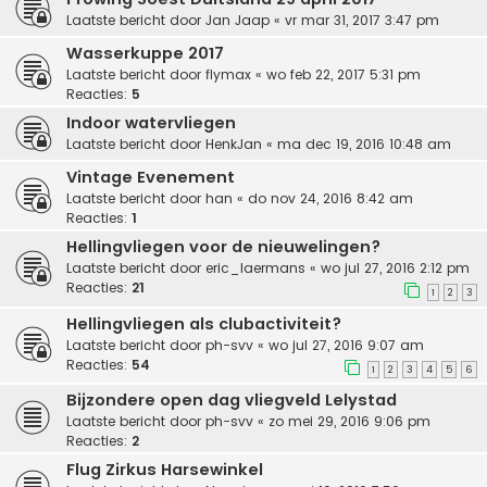
Laatste bericht door
Jan Jaap
«
vr mar 31, 2017 3:47 pm
Wasserkuppe 2017
Laatste bericht door
flymax
«
wo feb 22, 2017 5:31 pm
Reacties:
5
Indoor watervliegen
Laatste bericht door
HenkJan
«
ma dec 19, 2016 10:48 am
Vintage Evenement
Laatste bericht door
han
«
do nov 24, 2016 8:42 am
Reacties:
1
Hellingvliegen voor de nieuwelingen?
Laatste bericht door
eric_laermans
«
wo jul 27, 2016 2:12 pm
Reacties:
21
1
2
3
Hellingvliegen als clubactiviteit?
Laatste bericht door
ph-svv
«
wo jul 27, 2016 9:07 am
Reacties:
54
1
2
3
4
5
6
Bijzondere open dag vliegveld Lelystad
Laatste bericht door
ph-svv
«
zo mei 29, 2016 9:06 pm
Reacties:
2
Flug Zirkus Harsewinkel