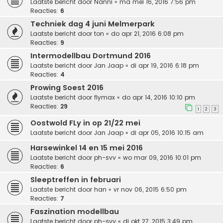
Laatste bericht door
Nanni
«
ma mei 16, 2016 7:56 pm
Reacties:
6
Techniek dag 4 juni Melmerpark
Laatste bericht door
ton
«
do apr 21, 2016 6:08 pm
Reacties:
9
Intermodellbau Dortmund 2016
Laatste bericht door
Jan Jaap
«
di apr 19, 2016 6:18 pm
Reacties:
4
Prowing Soest 2016
Laatste bericht door
flymax
«
do apr 14, 2016 10:10 pm
Reacties:
29
1
2
3
Oostwold FLy in op 21/22 mei
Laatste bericht door
Jan Jaap
«
di apr 05, 2016 10:15 am
Harsewinkel 14 en 15 mei 2016
Laatste bericht door
ph-svv
«
wo mar 09, 2016 10:01 pm
Reacties:
6
Sleeptreffen in februari
Laatste bericht door
han
«
vr nov 06, 2015 6:50 pm
Reacties:
7
Faszination modellbau
Laatste bericht door
ph-svv
«
di okt 27, 2015 3:49 pm