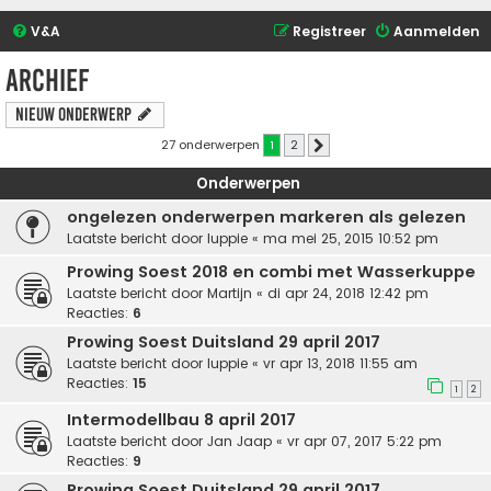
V&A
Registreer
Aanmelden
Archief
Nieuw onderwerp
27 onderwerpen
1
2
Volgende
Onderwerpen
ongelezen onderwerpen markeren als gelezen
Laatste bericht door
luppie
«
ma mei 25, 2015 10:52 pm
Prowing Soest 2018 en combi met Wasserkuppe
Laatste bericht door
Martijn
«
di apr 24, 2018 12:42 pm
Reacties:
6
Prowing Soest Duitsland 29 april 2017
Laatste bericht door
luppie
«
vr apr 13, 2018 11:55 am
Reacties:
15
1
2
Intermodellbau 8 april 2017
Laatste bericht door
Jan Jaap
«
vr apr 07, 2017 5:22 pm
Reacties:
9
Prowing Soest Duitsland 29 april 2017