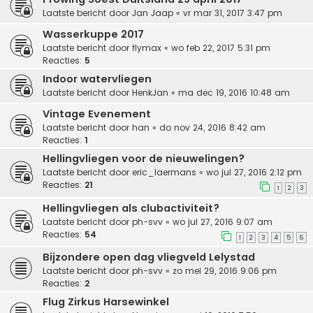
Laatste bericht door
Jan Jaap
«
vr mar 31, 2017 3:47 pm
Wasserkuppe 2017
Laatste bericht door
flymax
«
wo feb 22, 2017 5:31 pm
Reacties:
5
Indoor watervliegen
Laatste bericht door
HenkJan
«
ma dec 19, 2016 10:48 am
Vintage Evenement
Laatste bericht door
han
«
do nov 24, 2016 8:42 am
Reacties:
1
Hellingvliegen voor de nieuwelingen?
Laatste bericht door
eric_laermans
«
wo jul 27, 2016 2:12 pm
Reacties:
21
1
2
3
Hellingvliegen als clubactiviteit?
Laatste bericht door
ph-svv
«
wo jul 27, 2016 9:07 am
Reacties:
54
1
2
3
4
5
6
Bijzondere open dag vliegveld Lelystad
Laatste bericht door
ph-svv
«
zo mei 29, 2016 9:06 pm
Reacties:
2
Flug Zirkus Harsewinkel