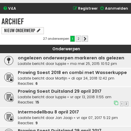
V&A
Registreer
Aanmelden
Archief
Nieuw onderwerp
27 onderwerpen
1
2
Volgende
Onderwerpen
ongelezen onderwerpen markeren als gelezen
Laatste bericht door
luppie
«
ma mei 25, 2015 10:52 pm
Prowing Soest 2018 en combi met Wasserkuppe
Laatste bericht door
Martijn
«
di apr 24, 2018 12:42 pm
Reacties:
6
Prowing Soest Duitsland 29 april 2017
Laatste bericht door
luppie
«
vr apr 13, 2018 11:55 am
Reacties:
15
1
2
Intermodellbau 8 april 2017
Laatste bericht door
Jan Jaap
«
vr apr 07, 2017 5:22 pm
Reacties:
9
Prowing Soest Duitsland 29 april 2017