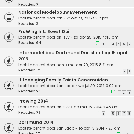
Reacties:
7
Nationaal Modelbouw Evenement
Laatste bericht door
ton
«
vr okt 23, 2015 5:02 pm
Reacties:
2
ProWing Int. Soest Dui.
Laatste bericht door
ph-svv
«
za apr 25, 2015 4:40 am
Reacties:
64
1
4
5
6
7
…
Intermodellbau Dortmund Duitsland op 15 april
2015
Laatste bericht door
han
«
ma apr 20, 2015 8:21 am
Reacties:
12
1
2
Uitnodiging Family Fair in Genemuiden
Laatste bericht door
Jan Jaap
«
wo jul 30, 2014 9:02 am
Reacties:
25
1
2
3
Prowing 2014
Laatste bericht door
ph-svv
«
do mei 15, 2014 9:48 am
Reacties:
71
1
5
6
7
8
…
Dortmund 2014
Laatste bericht door
Jan Jaap
«
zo apr 13, 2014 7:23 am
Reacties:
17