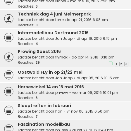
Laatste bericht door
Nanni
«
ma mei 16, 2016 7:56 pm
Reacties:
6
Techniek dag 4 juni Melmerpark
Laatste bericht door
ton
«
do apr 21, 2016 6:08 pm
Reacties:
9
Intermodellbau Dortmund 2016
Laatste bericht door
Jan Jaap
«
di apr 19, 2016 6:18 pm
Reacties:
4
Prowing Soest 2016
Laatste bericht door
flymax
«
do apr 14, 2016 10:10 pm
Reacties:
29
1
2
3
Oostwold FLy in op 21/22 mei
Laatste bericht door
Jan Jaap
«
di apr 05, 2016 10:15 am
Harsewinkel 14 en 15 mei 2016
Laatste bericht door
ph-svv
«
wo mar 09, 2016 10:01 pm
Reacties:
6
Sleeptreffen in februari
Laatste bericht door
han
«
vr nov 06, 2015 6:50 pm
Reacties:
7
Faszination modellbau
Laatste bericht door
ph-svv
«
di okt 27, 2015 3:49 pm