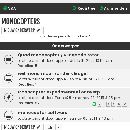
V&A
Registreer
Aanmelden
Monocopters
Nieuw onderwerp
4 onderwerpen • Pagina
1
van
1
Onderwerpen
Quad monocopter / vliegende rotor
Laatste bericht door
luppie
«
di feb 15, 2022 10:58 pm
Reacties:
5
wel mono maar zonder vleugel
Laatste bericht door
luppie
«
zo mei 08, 2016 10:52 am
Reacties:
1
Monocopter experimenteel ontwerp
Laatste bericht door
Tonnie78
«
ma nov 23, 2015 3:05 pm
Reacties:
97
1
7
8
9
10
…
monocopter software
Laatste bericht door
luppie
«
za nov 08, 2014 9:43 pm
Nieuw onderwerp