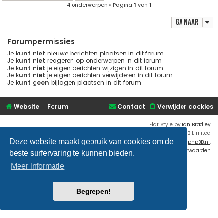
4 onderwerpen • Pagina
1
van
1
Ga naar
Forumpermissies
Je
kunt niet
nieuwe berichten plaatsen in dit forum
Je
kunt niet
reageren op onderwerpen in dit forum
Je
kunt niet
je eigen berichten wijzigen in dit forum
Je
kunt niet
je eigen berichten verwijderen in dit forum
Je
kunt geen
bijlagen plaatsen in dit forum
Website
Forum
Contact
Verwijder cookies
Flat Style by
Ian Bradley
Powered by
phpBB
® Forum Software © phpBB Limited
Deze website maakt gebruik van cookies om de
Nederlandse vertaling door
phpBB.nl
.
Privacy
|
Gebruikersvoorwaarden
beste surfervaring te kunnen bieden.
Meer informatie
Begrepen!