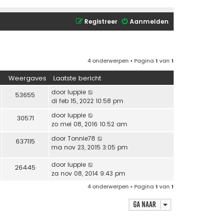
Registreer
Aanmelden
4 onderwerpen • Pagina
1
van
1
Weergaves
Laatste bericht
door
luppie
53655
di feb 15, 2022 10:58 pm
door
luppie
30571
zo mei 08, 2016 10:52 am
door
Tonnie78
637115
ma nov 23, 2015 3:05 pm
door
luppie
26445
za nov 08, 2014 9:43 pm
4 onderwerpen • Pagina
1
van
1
Ga naar