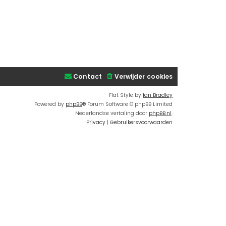
Contact
Verwijder cookies
Flat Style by
Ian Bradley
Powered by
phpBB
® Forum Software © phpBB Limited
Nederlandse vertaling door
phpBB.nl
.
Privacy
|
Gebruikersvoorwaarden