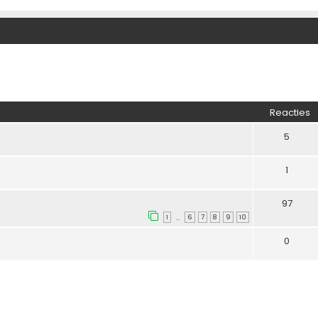
Reacties
5
1
97
1
6
7
8
9
10
…
0