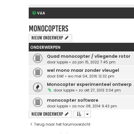
V&A
Monocopters
Nieuw onderwerp
ONDERWERPEN
Quad monocopter / vliegende rotor
door
luppie
» za jan 15, 2022 7:45 pm
wel mono maar zonder vleugel
door
Erikf
» wo mei 04, 2016 12:32 pm
Monocopter experimenteel ontwerp
door
luppie
» zo okt 27, 2013 3:04 pm
monocopter software
door
luppie
» za nov 08, 2014 9:43 pm
Nieuw onderwerp
Terug naar het forumoverzicht