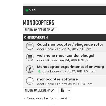
V&A
Monocopters
Nieuw onderwerp
ONDERWERPEN
Quad monocopter / vliegende rotor
door
luppie
» za jan 15, 2022 7:45 pm
wel mono maar zonder vleugel
door
Erikf
» wo mei 04, 2016 12:32 pm
Monocopter experimenteel ontwerp
door
luppie
» zo okt 27, 2013 3:04 pm
monocopter software
door
luppie
» za nov 08, 2014 9:43 pm
Nieuw onderwerp
Terug naar het forumoverzicht