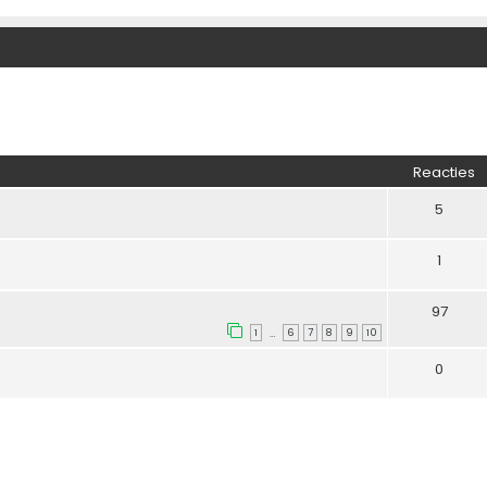
Reacties
5
1
97
1
6
7
8
9
10
…
0