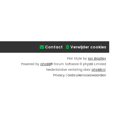
Contact
Verwijder cookies
Flat Style by
Ian Bradley
Powered by
phpBB
® Forum Software © phpBB Limited
Nederlandse vertaling door
phpBB.nl
.
Privacy
|
Gebruikersvoorwaarden