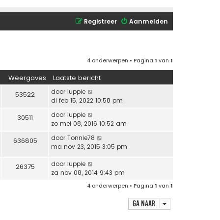
Registreer
Aanmelden
4 onderwerpen • Pagina
1
van
1
Weergaves
Laatste bericht
door
luppie
53522
di feb 15, 2022 10:58 pm
door
luppie
30511
zo mei 08, 2016 10:52 am
door
Tonnie78
636805
ma nov 23, 2015 3:05 pm
door
luppie
26375
za nov 08, 2014 9:43 pm
4 onderwerpen • Pagina
1
van
1
Ga naar