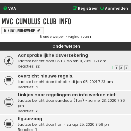
V&A
Registreer
Aanmelden
MVC Cumulus club info
Nieuw onderwerp
8 onderwerpen • Pagina
1
van
1
Onderwerpen
Aansprakelijkheidsverzekering
Laatste bericht door
GVT
«
do feb 11, 2021 11:21 am
Reacties:
22
1
2
3
overzicht nieuwe regels.
Laatste bericht door
frahati
«
di jan 05, 2021 7:23 am
Reacties:
8
Linkjes naar regelingen en info werken niet
Laatste bericht door
sandeaa (Ton)
«
za mei 23, 2020 7:36
pm
Reacties:
7
figuurzaag
Laatste bericht door
han
«
za apr 25, 2020 3:58 pm
Reacties:
1