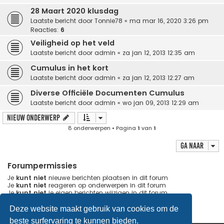
28 Maart 2020 klusdag
Laatste bericht door
Tonnie78
«
ma mar 16, 2020 3:26 pm
Reacties:
6
Veiligheid op het veld
Laatste bericht door
admin
«
za jan 12, 2013 12:35 am
Cumulus in het kort
Laatste bericht door
admin
«
za jan 12, 2013 12:27 am
Diverse Officiële Documenten Cumulus
Laatste bericht door
admin
«
wo jan 09, 2013 12:29 am
Nieuw onderwerp
8 onderwerpen • Pagina
1
van
1
Ga naar
Forumpermissies
Je
kunt niet
nieuwe berichten plaatsen in dit forum
Je
kunt niet
reageren op onderwerpen in dit forum
Je
kunt niet
je eigen berichten wijzigen in dit forum
Je
kunt niet
je eigen berichten verwijderen in dit forum
Je
kunt geen
bijlagen plaatsen in dit forum
Deze website maakt gebruik van cookies om de
beste surfervaring te kunnen bieden.