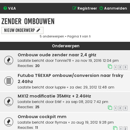
V&A
Registreer
Aanmelden
zender ombouwen
Nieuw onderwerp
5 onderwerpen • Pagina
1
van
1
Onderwerpen
Ombouw oude zender naar 2,4 gHz
Laatste bericht door
Tonnie78
«
za nov 19, 2016 12:04 pm
Reacties:
20
1
2
3
Futuba T6EXAP ombouw/conversion naar frsky
2.4Ghz
Laatste bericht door
luppie
«
za dec 29, 2012 12:48 am
MX12 modificatie 35MHz + 2.4GHz
Laatste bericht door
Erikf
«
za sep 08, 2012 7:42 pm
Reacties:
25
1
2
3
Ombouw cockpit mm
Laatste bericht door
flymax
«
zo aug 19, 2012 9:28 pm
Reacties:
11
1
2