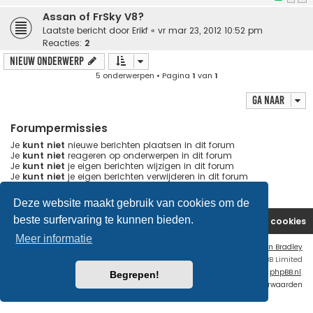
Assan of FrSky V8?
Laatste bericht door
Erikf
«
vr mar 23, 2012 10:52 pm
Reacties:
2
Nieuw onderwerp
5 onderwerpen • Pagina
1
van
1
Ga naar
Forumpermissies
Je
kunt niet
nieuwe berichten plaatsen in dit forum
Je
kunt niet
reageren op onderwerpen in dit forum
Je
kunt niet
je eigen berichten wijzigen in dit forum
Je
kunt niet
je eigen berichten verwijderen in dit forum
Je
kunt geen
bijlagen plaatsen in dit forum
Deze website maakt gebruik van cookies om de
beste surfervaring te kunnen bieden.
Website
Forum
Contact
Verwijder cookies
Meer informatie
Flat Style by
Ian Bradley
Powered by
phpBB
® Forum Software © phpBB Limited
Nederlandse vertaling door
phpBB.nl
.
Begrepen!
Privacy
|
Gebruikersvoorwaarden