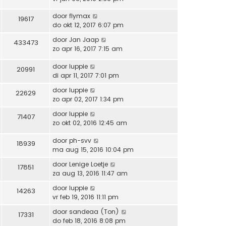
door
flymax
19617
do okt 12, 2017 6:07 pm
door
Jan Jaap
433473
zo apr 16, 2017 7:15 am
door
luppie
20991
di apr 11, 2017 7:01 pm
door
luppie
22629
zo apr 02, 2017 1:34 pm
door
luppie
71407
zo okt 02, 2016 12:45 am
door
ph-svv
18939
ma aug 15, 2016 10:04 pm
door
Lenige Loetje
17851
za aug 13, 2016 11:47 am
door
luppie
14263
vr feb 19, 2016 11:11 pm
door
sandeaa (Ton)
17331
do feb 18, 2016 8:08 pm