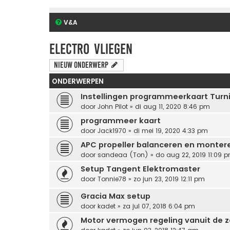
V&A
Electro vliegen
Nieuw onderwerp
ONDERWERPEN
Instellingen programmeerkaart Turn
door
John Pilot
» di aug 11, 2020 8:46 pm
programmeer kaart
door
Jack1970
» di mei 19, 2020 4:33 pm
APC propeller balanceren en monter
door
sandeaa (Ton)
» do aug 22, 2019 11:09 
Setup Tangent Elektromaster
door
Tonnie78
» zo jun 23, 2019 12:11 pm
Gracia Max setup
door
kadet
» za jul 07, 2018 6:04 pm
Motor vermogen regeling vanuit de 