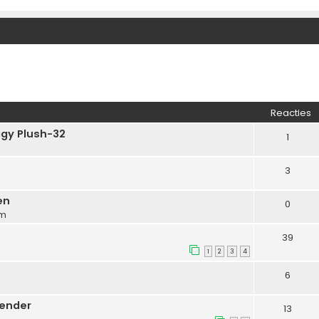
Reacties
igy Plush-32
1
3
en
0
pm
39
1
2
3
4
6
zender
13