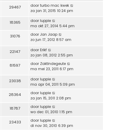
door
turbo mac kwek
29467
za jan 31, 2015 10:24 pm
door
luppie
18365
ma okt 27, 2014 5:44 pm
door
Jan Jaap
31076
zo jun 17, 2012 8:57 am
door
Erikf
22147
zo jan 08, 2012 2:55 pm
door
Zaktindegeute
81597
ma mei 23, 2011 6:17 pm
door
luppie
23038
ma apr 04, 2011 5:09 pm
door
luppie
28364
za jan 15, 2011 2:08 pm
door
luppie
18787
wo dec 01, 2010 1:15 pm
door
luppie
23433
di nov 30, 2010 6:39 pm