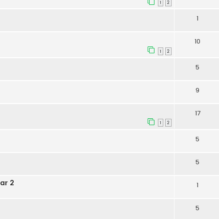
1
2
1
10
1
2
5
9
17
1
2
5
5
ar 2
1
5
m