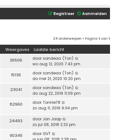
Registreer
Aanmelden
24 onderwerpen • Pagina
1
van
1
Weergaves
Laatste bericht
door
sandeaa (Ton)
36506
wo aug 12, 2020 7:43 pm
door
sandeaa (Ton)
15136
do mei 21, 2020 10:20 pm
door
sandeaa (Ton)
23041
do aug 22, 2019 11:09 pm
door
Tonnie78
82960
zo aug 11, 2019 9:04 pm
door
Jan Jaap
24493
zo jul 08, 2018 2:33 pm
door
GVT
90345
vr jun 08, 2018 2:38 pm