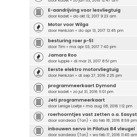
door
kadet
» zo jun 03, 2018 12:47 am
E-aandrijving voor lesvliegtuig
door
kadet
» do okt 12, 2017 9:23 am
Motor voor Wilga
door
HenkJan
» do apr 13, 2017 12:45 pm
besturing roer p-51
door
Tim
» ma apr 03, 2017 7:40 pm
Jamara Roo
door
luppie
» di mar 21, 2017 8:51 pm
Eerste elektro motorvliegtuig
door
HenkJan
» di sep 27, 2016 2:25 pm
programmeerkaart Dymond
door
kadet
» zo jul 31, 2016 11:01 pm
Jeti programmeerkaart
door
Lenige Loetje
» ma aug 08, 2016 1:12 pm
roerhoorntjes vast zetten o.a. Easyst
door
sandeaa (Ton)
» do feb 18, 2016 8:59 pm
inbouwen servo in Pilatus B4 vleugel
door
sandeaa (Ton)
» wo feb 17, 2016 11:40 a