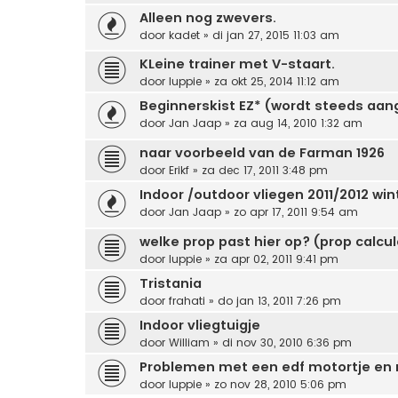
Alleen nog zwevers.
door
kadet
» di jan 27, 2015 11:03 am
KLeine trainer met V-staart.
door
luppie
» za okt 25, 2014 11:12 am
Beginnerskist EZ* (wordt steeds aan
door
Jan Jaap
» za aug 14, 2010 1:32 am
naar voorbeeld van de Farman 1926
door
Erikf
» za dec 17, 2011 3:48 pm
Indoor /outdoor vliegen 2011/2012 win
door
Jan Jaap
» zo apr 17, 2011 9:54 am
welke prop past hier op? (prop calcul
door
luppie
» za apr 02, 2011 9:41 pm
Tristania
door
frahati
» do jan 13, 2011 7:26 pm
Indoor vliegtuigje
door
William
» di nov 30, 2010 6:36 pm
Problemen met een edf motortje en 
door
luppie
» zo nov 28, 2010 5:06 pm