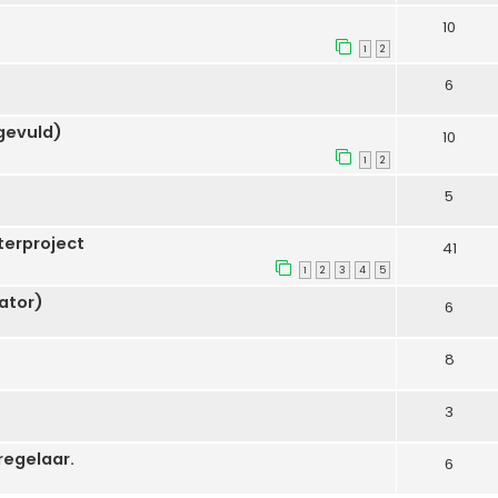
10
1
2
6
gevuld)
10
1
2
5
terproject
41
1
2
3
4
5
ator)
6
8
3
regelaar.
6