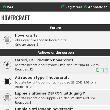
V&A
Registreer
Aanmelden
hovercraft
Forum
hovercrafts
alles over alle soorten hovercrafts
Onderwerpen:
5
Actieve onderwerpen
ferrari, EDF, arduino hovercraft
Laatste bericht door
flymax
«
ma dec 22, 2014 10:12 am
Reacties:
12
1
2
Ati radeon type II hovercraft
Laatste bericht door
frahati
«
zo dec 23, 2012 3:03 pm
Reacties:
3
Luppie's ultieme DEPRON uitdaging ?
Laatste bericht door
luppie
«
za dec 22, 2012 4:33 pm
Reacties:
1
Luppie's ati radeon hovercraft