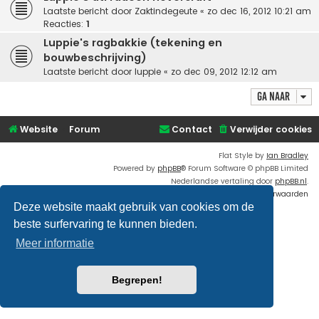
Laatste bericht door
Zaktindegeute
«
zo dec 16, 2012 10:21 am
Reacties:
1
Luppie's ragbakkie (tekening en
bouwbeschrijving)
Laatste bericht door
luppie
«
zo dec 09, 2012 12:12 am
Ga naar
Website
Forum
Contact
Verwijder cookies
Flat Style by
Ian Bradley
Powered by
phpBB
® Forum Software © phpBB Limited
Nederlandse vertaling door
phpBB.nl
.
Privacy
|
Gebruikersvoorwaarden
Deze website maakt gebruik van cookies om de
beste surfervaring te kunnen bieden.
Meer informatie
Begrepen!