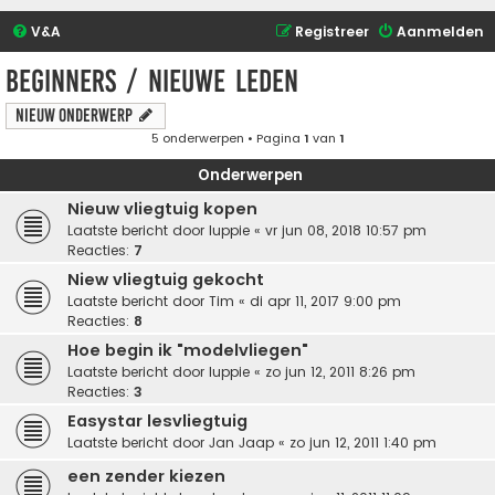
V&A
Registreer
Aanmelden
Beginners / Nieuwe leden
Nieuw onderwerp
5 onderwerpen • Pagina
1
van
1
Onderwerpen
Nieuw vliegtuig kopen
Laatste bericht door
luppie
«
vr jun 08, 2018 10:57 pm
Reacties:
7
Niew vliegtuig gekocht
Laatste bericht door
Tim
«
di apr 11, 2017 9:00 pm
Reacties:
8
Hoe begin ik "modelvliegen"
Laatste bericht door
luppie
«
zo jun 12, 2011 8:26 pm
Reacties:
3
Easystar lesvliegtuig
Laatste bericht door
Jan Jaap
«
zo jun 12, 2011 1:40 pm
een zender kiezen