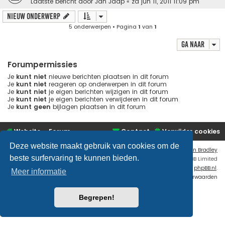
Laatste bericht door
Jan Jaap
«
za jun 11, 2011 11:09 pm
Nieuw onderwerp
5 onderwerpen • Pagina
1
van
1
Ga naar
Forumpermissies
Je
kunt niet
nieuwe berichten plaatsen in dit forum
Je
kunt niet
reageren op onderwerpen in dit forum
Je
kunt niet
je eigen berichten wijzigen in dit forum
Je
kunt niet
je eigen berichten verwijderen in dit forum
Je
kunt geen
bijlagen plaatsen in dit forum
Website
Forum
Contact
Verwijder cookies
Deze website maakt gebruik van cookies om de
Flat Style by
Ian Bradley
beste surfervaring te kunnen bieden.
Powered by
phpBB
® Forum Software © phpBB Limited
Nederlandse vertaling door
phpBB.nl
.
Meer informatie
Privacy
|
Gebruikersvoorwaarden
Begrepen!