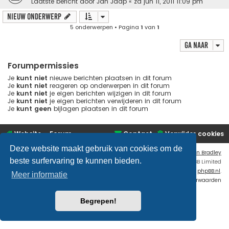
Laatste bericht door
Jan Jaap
«
za jun 11, 2011 11:09 pm
Nieuw onderwerp
5 onderwerpen • Pagina
1
van
1
Ga naar
Forumpermissies
Je
kunt niet
nieuwe berichten plaatsen in dit forum
Je
kunt niet
reageren op onderwerpen in dit forum
Je
kunt niet
je eigen berichten wijzigen in dit forum
Je
kunt niet
je eigen berichten verwijderen in dit forum
Je
kunt geen
bijlagen plaatsen in dit forum
Website
Forum
Contact
Verwijder cookies
Deze website maakt gebruik van cookies om de
Flat Style by
Ian Bradley
beste surfervaring te kunnen bieden.
Powered by
phpBB
® Forum Software © phpBB Limited
Nederlandse vertaling door
phpBB.nl
.
Meer informatie
Privacy
|
Gebruikersvoorwaarden
Begrepen!