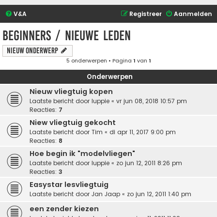
V&A
Registreer
Aanmelden
Beginners / Nieuwe leden
Nieuw onderwerp
5 onderwerpen • Pagina
1
van
1
Onderwerpen
Nieuw vliegtuig kopen
Laatste bericht door
luppie
«
vr jun 08, 2018 10:57 pm
Reacties:
7
Niew vliegtuig gekocht
Laatste bericht door
Tim
«
di apr 11, 2017 9:00 pm
Reacties:
8
Hoe begin ik "modelvliegen"
Laatste bericht door
luppie
«
zo jun 12, 2011 8:26 pm
Reacties:
3
Easystar lesvliegtuig
Laatste bericht door
Jan Jaap
«
zo jun 12, 2011 1:40 pm
een zender kiezen