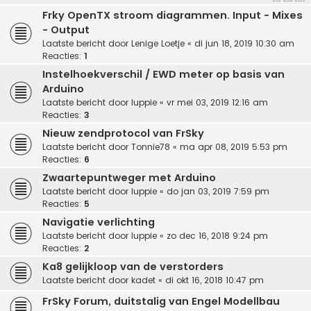
Frky OpenTX stroom diagrammen. Input - Mixes
- Output
Laatste bericht door
Lenige Loetje
«
di jun 18, 2019 10:30 am
Reacties:
1
Instelhoekverschil / EWD meter op basis van
Arduino
Laatste bericht door
luppie
«
vr mei 03, 2019 12:16 am
Reacties:
3
Nieuw zendprotocol van FrSky
Laatste bericht door
Tonnie78
«
ma apr 08, 2019 5:53 pm
Reacties:
6
Zwaartepuntweger met Arduino
Laatste bericht door
luppie
«
do jan 03, 2019 7:59 pm
Reacties:
5
Navigatie verlichting
Laatste bericht door
luppie
«
zo dec 16, 2018 9:24 pm
Reacties:
2
Ka8 gelijkloop van de verstorders
Laatste bericht door
kadet
«
di okt 16, 2018 10:47 pm
FrSky Forum, duitstalig van Engel Modellbau