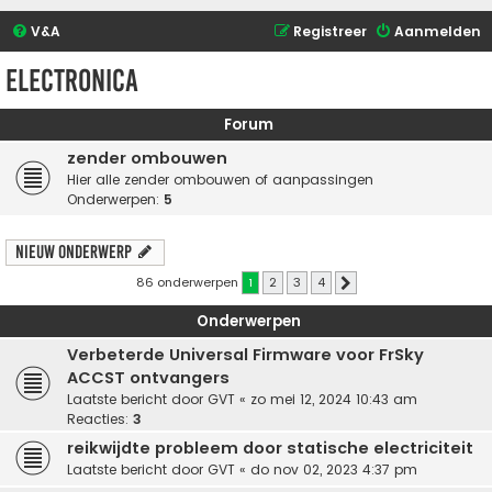
V&A
Registreer
Aanmelden
Electronica
Forum
zender ombouwen
Hier alle zender ombouwen of aanpassingen
Onderwerpen:
5
Nieuw onderwerp
86 onderwerpen
1
2
3
4
Volgende
Onderwerpen
Verbeterde Universal Firmware voor FrSky
ACCST ontvangers
Laatste bericht door
GVT
«
zo mei 12, 2024 10:43 am
Reacties:
3
reikwijdte probleem door statische electriciteit
Laatste bericht door
GVT
«
do nov 02, 2023 4:37 pm