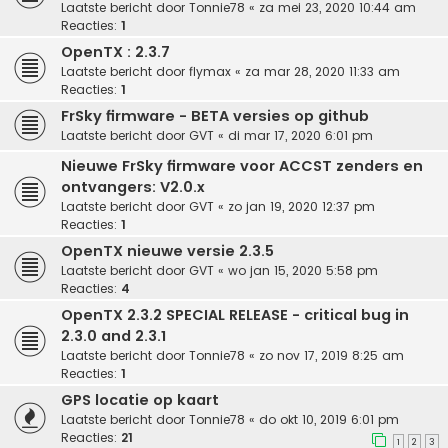
Laatste bericht door
Tonnie78
«
za mei 23, 2020 10:44 am
Reacties:
1
OpenTX : 2.3.7
Laatste bericht door
flymax
«
za mar 28, 2020 11:33 am
Reacties:
1
FrSky firmware - BETA versies op github
Laatste bericht door
GVT
«
di mar 17, 2020 6:01 pm
Nieuwe FrSky firmware voor ACCST zenders en
ontvangers: V2.0.x
Laatste bericht door
GVT
«
zo jan 19, 2020 12:37 pm
Reacties:
1
OpenTX nieuwe versie 2.3.5
Laatste bericht door
GVT
«
wo jan 15, 2020 5:58 pm
Reacties:
4
OpenTX 2.3.2 SPECIAL RELEASE - critical bug in
2.3.0 and 2.3.1
Laatste bericht door
Tonnie78
«
zo nov 17, 2019 8:25 am
Reacties:
1
GPS locatie op kaart
Laatste bericht door
Tonnie78
«
do okt 10, 2019 6:01 pm
Reacties:
21
1
2
3