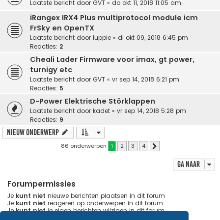
Laatste bericht door
GVT
«
do okt 11, 2018 11:05 am
iRangex IRX4 Plus multiprotocol module icm
FrSky en OpenTX
Laatste bericht door
luppie
«
di okt 09, 2018 6:45 pm
Reacties:
2
Cheali Lader Firmware voor imax, gt power,
turnigy etc
Laatste bericht door
GVT
«
vr sep 14, 2018 6:21 pm
Reacties:
5
D-Power Elektrische Störklappen
Laatste bericht door
kadet
«
vr sep 14, 2018 5:28 pm
Reacties:
9
Nieuw onderwerp
86 onderwerpen
1
2
3
4
Volgende
Ga naar
Forumpermissies
Je
kunt niet
nieuwe berichten plaatsen in dit forum
Je
kunt niet
reageren op onderwerpen in dit forum
Je
kunt niet
je eigen berichten wijzigen in dit forum
Je
kunt niet
je eigen berichten verwijderen in dit forum