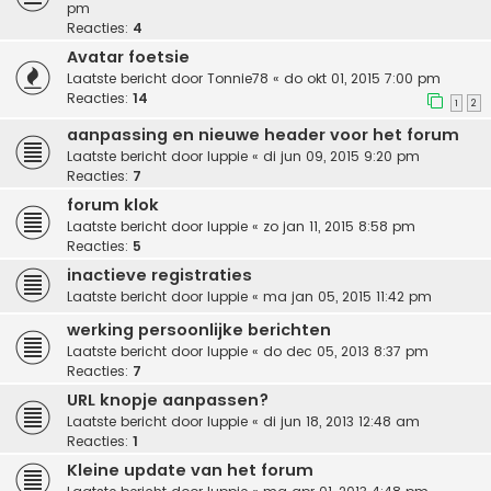
pm
Reacties:
4
Avatar foetsie
Laatste bericht door
Tonnie78
«
do okt 01, 2015 7:00 pm
Reacties:
14
1
2
aanpassing en nieuwe header voor het forum
Laatste bericht door
luppie
«
di jun 09, 2015 9:20 pm
Reacties:
7
forum klok
Laatste bericht door
luppie
«
zo jan 11, 2015 8:58 pm
Reacties:
5
inactieve registraties
Laatste bericht door
luppie
«
ma jan 05, 2015 11:42 pm
werking persoonlijke berichten
Laatste bericht door
luppie
«
do dec 05, 2013 8:37 pm
Reacties:
7
URL knopje aanpassen?
Laatste bericht door
luppie
«
di jun 18, 2013 12:48 am
Reacties:
1
Kleine update van het forum