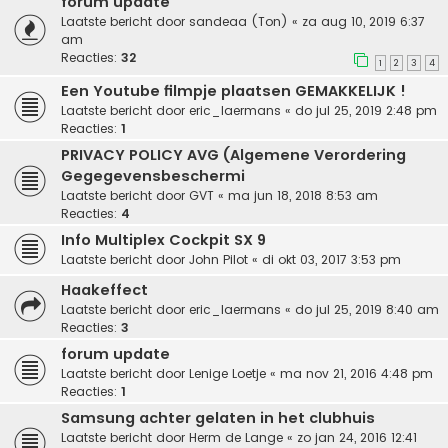
forum update
Laatste bericht door
sandeaa (Ton)
«
za aug 10, 2019 6:37
am
Reacties:
32
1
2
3
4
Een Youtube filmpje plaatsen GEMAKKELIJK !
Laatste bericht door
eric_laermans
«
do jul 25, 2019 2:48 pm
Reacties:
1
PRIVACY POLICY AVG (Algemene Verordering
Gegegevensbeschermi
Laatste bericht door
GVT
«
ma jun 18, 2018 8:53 am
Reacties:
4
Info Multiplex Cockpit SX 9
Laatste bericht door
John Pilot
«
di okt 03, 2017 3:53 pm
Haakeffect
Laatste bericht door
eric_laermans
«
do jul 25, 2019 8:40 am
Reacties:
3
forum update
Laatste bericht door
Lenige Loetje
«
ma nov 21, 2016 4:48 pm
Reacties:
1
Samsung achter gelaten in het clubhuis
Laatste bericht door
Herm de Lange
«
zo jan 24, 2016 12:41