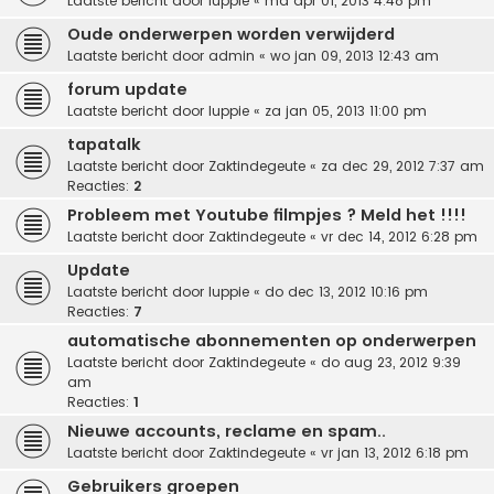
Laatste bericht door
luppie
«
ma apr 01, 2013 4:48 pm
Oude onderwerpen worden verwijderd
Laatste bericht door
admin
«
wo jan 09, 2013 12:43 am
forum update
Laatste bericht door
luppie
«
za jan 05, 2013 11:00 pm
tapatalk
Laatste bericht door
Zaktindegeute
«
za dec 29, 2012 7:37 am
Reacties:
2
Probleem met Youtube filmpjes ? Meld het !!!!
Laatste bericht door
Zaktindegeute
«
vr dec 14, 2012 6:28 pm
Update
Laatste bericht door
luppie
«
do dec 13, 2012 10:16 pm
Reacties:
7
automatische abonnementen op onderwerpen
Laatste bericht door
Zaktindegeute
«
do aug 23, 2012 9:39
am
Reacties:
1
Nieuwe accounts, reclame en spam..
Laatste bericht door
Zaktindegeute
«
vr jan 13, 2012 6:18 pm
Gebruikers groepen