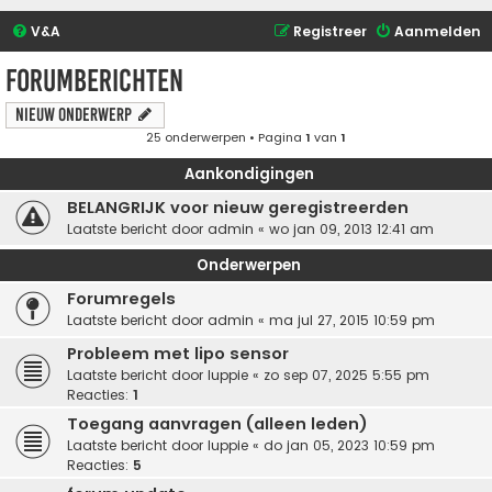
V&A
Registreer
Aanmelden
Forumberichten
Nieuw onderwerp
25 onderwerpen • Pagina
1
van
1
Aankondigingen
BELANGRIJK voor nieuw geregistreerden
Laatste bericht door
admin
«
wo jan 09, 2013 12:41 am
Onderwerpen
Forumregels
Laatste bericht door
admin
«
ma jul 27, 2015 10:59 pm
Probleem met lipo sensor
Laatste bericht door
luppie
«
zo sep 07, 2025 5:55 pm
Reacties:
1
Toegang aanvragen (alleen leden)
Laatste bericht door
luppie
«
do jan 05, 2023 10:59 pm
Reacties:
5