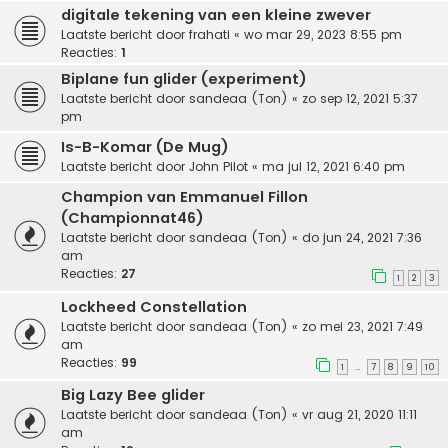
digitale tekening van een kleine zwever
Laatste bericht door
frahati
«
wo mar 29, 2023 8:55 pm
Reacties:
1
Biplane fun glider (experiment)
Laatste bericht door
sandeaa (Ton)
«
zo sep 12, 2021 5:37
pm
Is-B-Komar (De Mug)
Laatste bericht door
John Pilot
«
ma jul 12, 2021 6:40 pm
Champion van Emmanuel Fillon
(Championnat46)
Laatste bericht door
sandeaa (Ton)
«
do jun 24, 2021 7:36
am
Reacties:
27
1
2
3
Lockheed Constellation
Laatste bericht door
sandeaa (Ton)
«
zo mei 23, 2021 7:49
am
Reacties:
99
1
7
8
9
10
…
Big Lazy Bee glider
Laatste bericht door
sandeaa (Ton)
«
vr aug 21, 2020 11:11
am