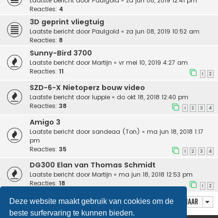
Laatste bericht door
Paulgold
«
za jun 08, 2019 12:41 pm
Reacties:
4
3D geprint vliegtuig
Laatste bericht door
Paulgold
«
za jun 08, 2019 10:52 am
Reacties:
8
Sunny-Bird 3700
Laatste bericht door
Martijn
«
vr mei 10, 2019 4:27 am
Reacties:
11
1
2
SZD-6-X Nietoperz bouw video
Laatste bericht door
luppie
«
do okt 18, 2018 12:40 pm
Reacties:
38
1
2
3
4
Amigo 3
Laatste bericht door
sandeaa (Ton)
«
ma jun 18, 2018 1:17
pm
Reacties:
35
1
2
3
4
DG300 Elan van Thomas Schmidt
Laatste bericht door
Martijn
«
ma jun 18, 2018 12:53 pm
Reacties:
18
1
2
Deze website maakt gebruik van cookies om de
Ga naar
beste surfervaring te kunnen bieden.