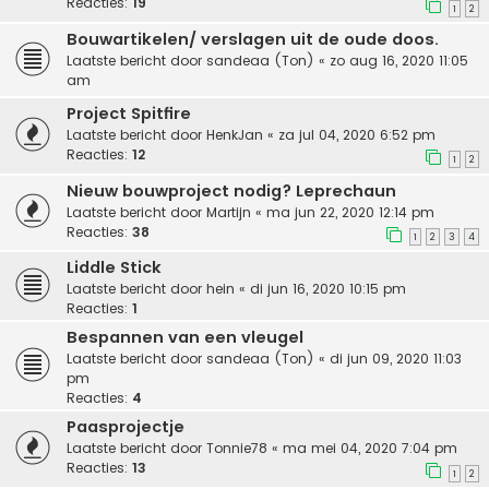
Reacties:
19
1
2
Bouwartikelen/ verslagen uit de oude doos.
Laatste bericht door
sandeaa (Ton)
«
zo aug 16, 2020 11:05
am
Project Spitfire
Laatste bericht door
HenkJan
«
za jul 04, 2020 6:52 pm
Reacties:
12
1
2
Nieuw bouwproject nodig? Leprechaun
Laatste bericht door
Martijn
«
ma jun 22, 2020 12:14 pm
Reacties:
38
1
2
3
4
Liddle Stick
Laatste bericht door
hein
«
di jun 16, 2020 10:15 pm
Reacties:
1
Bespannen van een vleugel
Laatste bericht door
sandeaa (Ton)
«
di jun 09, 2020 11:03
pm
Reacties:
4
Paasprojectje
Laatste bericht door
Tonnie78
«
ma mei 04, 2020 7:04 pm
Reacties:
13
1
2