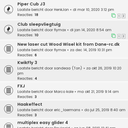
Piper Cub J3
Laatste bericht door
HenkJan
«
di mar 10, 2020 3:12 pm
Reacties:
18
1
2
Club sleepvliegtuig
Laatste bericht door
flymax
«
di jan 14, 2020 8:54 am
Reacties:
10
1
2
New laser cut Wood Wisel kit from Dane-rc.dk
Laatste bericht door
flymax
«
za dec 14, 2019 10:31 pm
Reacties:
6
KwikFly 3
Laatste bericht door
sandeaa (Ton)
«
za okt 26, 2019 10:20
pm
Reacties:
4
FXJ
Laatste bericht door
Marco kale
«
ma okt 21, 2019 9:14 am
Reacties:
3
Haakeffect
Laatste bericht door
eric_laermans
«
do jul 25, 2019 8:40 am
Reacties:
3
multiplex easy glider 4