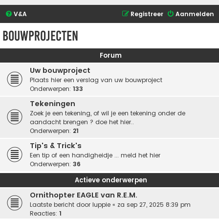
V&A
Registreer
Aanmelden
Bouwprojecten
Forum
Uw bouwproject
Plaats hier een verslag van uw bouwproject
Onderwerpen:
133
Tekeningen
Zoek je een tekening, of wil je een tekening onder de
aandacht brengen ? doe het hier..
Onderwerpen:
21
Tip's & Trick's
Een tip of een handigheidje ... meld het hier
Onderwerpen:
36
Actieve onderwerpen
Ornithopter EAGLE van R.E.M.
Laatste bericht door
luppie
«
za sep 27, 2025 8:39 pm
Reacties:
1