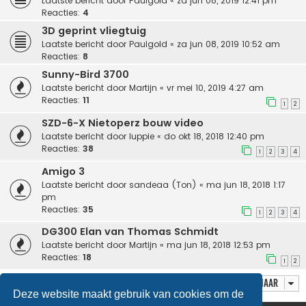
Laatste bericht door
Paulgold
«
za jun 08, 2019 12:41 pm
Reacties:
4
3D geprint vliegtuig
Laatste bericht door
Paulgold
«
za jun 08, 2019 10:52 am
Reacties:
8
Sunny-Bird 3700
Laatste bericht door
Martijn
«
vr mei 10, 2019 4:27 am
Reacties:
11
1
2
SZD-6-X Nietoperz bouw video
Laatste bericht door
luppie
«
do okt 18, 2018 12:40 pm
Reacties:
38
1
2
3
4
Amigo 3
Laatste bericht door
sandeaa (Ton)
«
ma jun 18, 2018 1:17
pm
Reacties:
35
1
2
3
4
DG300 Elan van Thomas Schmidt
Laatste bericht door
Martijn
«
ma jun 18, 2018 12:53 pm
Reacties:
18
1
2
Ga naar
Deze website maakt gebruik van cookies om de