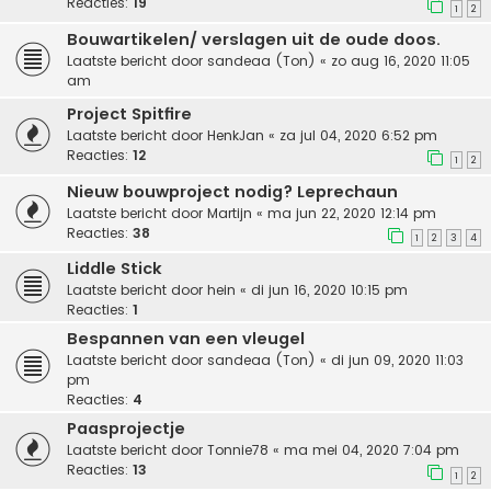
Reacties:
19
1
2
Bouwartikelen/ verslagen uit de oude doos.
Laatste bericht door
sandeaa (Ton)
«
zo aug 16, 2020 11:05
am
Project Spitfire
Laatste bericht door
HenkJan
«
za jul 04, 2020 6:52 pm
Reacties:
12
1
2
Nieuw bouwproject nodig? Leprechaun
Laatste bericht door
Martijn
«
ma jun 22, 2020 12:14 pm
Reacties:
38
1
2
3
4
Liddle Stick
Laatste bericht door
hein
«
di jun 16, 2020 10:15 pm
Reacties:
1
Bespannen van een vleugel
Laatste bericht door
sandeaa (Ton)
«
di jun 09, 2020 11:03
pm
Reacties:
4
Paasprojectje
Laatste bericht door
Tonnie78
«
ma mei 04, 2020 7:04 pm
Reacties:
13
1
2