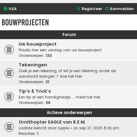
V&A
Registreer
Aanmelden
Bouwprojecten
Forum
Uw bouwproject
Plaats hier een verslag van uw bouwproject
Onderwerpen:
133
Tekeningen
Zoek je een tekening, of wil je een tekening onder de
aandacht brengen ? doe het hier..
Onderwerpen:
21
Tip's & Trick's
Een tip of een handigheidje ... meld het hier
Onderwerpen:
36
Actieve onderwerpen
Ornithopter EAGLE van R.E.M.
Laatste bericht door
luppie
«
za sep 27, 2025 8:39 pm
Reacties:
1