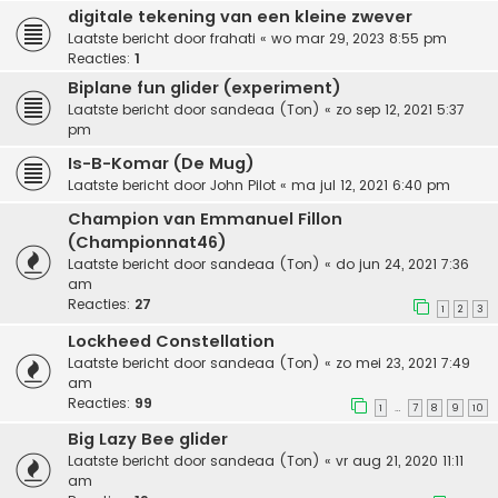
digitale tekening van een kleine zwever
Laatste bericht door
frahati
«
wo mar 29, 2023 8:55 pm
Reacties:
1
Biplane fun glider (experiment)
Laatste bericht door
sandeaa (Ton)
«
zo sep 12, 2021 5:37
pm
Is-B-Komar (De Mug)
Laatste bericht door
John Pilot
«
ma jul 12, 2021 6:40 pm
Champion van Emmanuel Fillon
(Championnat46)
Laatste bericht door
sandeaa (Ton)
«
do jun 24, 2021 7:36
am
Reacties:
27
1
2
3
Lockheed Constellation
Laatste bericht door
sandeaa (Ton)
«
zo mei 23, 2021 7:49
am
Reacties:
99
1
7
8
9
10
…
Big Lazy Bee glider
Laatste bericht door
sandeaa (Ton)
«
vr aug 21, 2020 11:11
am