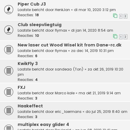
Piper Cub J3
Laatste bericht door
HenkJan
«
di mar 10, 2020 3:12 pm
Reacties:
18
1
2
Club sleepvliegtuig
Laatste bericht door
flymax
«
di jan 14, 2020 8:54 am
Reacties:
10
1
2
New laser cut Wood Wisel kit from Dane-rc.dk
Laatste bericht door
flymax
«
za dec 14, 2019 10:31 pm
Reacties:
6
KwikFly 3
Laatste bericht door
sandeaa (Ton)
«
za okt 26, 2019 10:20
pm
Reacties:
4
FXJ
Laatste bericht door
Marco kale
«
ma okt 21, 2019 9:14 am
Reacties:
3
Haakeffect
Laatste bericht door
eric_laermans
«
do jul 25, 2019 8:40 am
Reacties:
3
multiplex easy glider 4