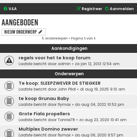
V&A
Registreer
Aanmelden
Aangeboden
Nieuw onderwerp
5 onderwerpen • Pagina
1
van
1
Aankondigingen
regels voor het te koop forum
Laatste bericht door
admin
«
za jan 12, 2013 12:54 am
Onderwerpen
Te koop: SLEEPZWEVER DE STIEGKER
Laatste bericht door
John Pilot
«
di aug 19, 2025 9:10 am
te koop Grunau Baby
Laatste bericht door
flymax
«
do aug 04, 2022 10:52 pm
Grote Fiala propellers
Laatste bericht door
Tonnie78
«
zo aug 23, 2020 10:41 am
Multiplex Domino zwever
Laatste bericht door
flymax
«
do aug 06, 2020 9:57 pm