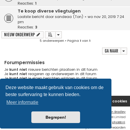
Reacties:
1
Te koop diverse vliegtuigen
Laatste bericht door
sandeaa (Ton)
«
wo nov 20, 2019 7:24
pm
Reacties:
3
Nieuw onderwerp
5 onderwerpen • Pagina
1
van
1
Ga naar
Forumpermissies
Je
kunt niet
nieuwe berichten plaatsen in dit forum
Je
kunt niet
reageren op onderwerpen in dit forum
Je
kunt niet
je eigen berichten wijzigen in dit forum
Je
kunt niet
je eigen berichten verwijderen in dit forum
Je
kunt geen
bijlagen plaatsen in dit forum
Deze website maakt gebruik van cookies om de
beste surfervaring te kunnen bieden.
Website
Forum
Contact
Verwijder cookies
Meer informatie
Flat Style by
Ian Bradley
Begrepen!
Powered by
phpBB
® Forum Software © phpBB Limited
Nederlandse vertaling door
phpBB.nl
.
Privacy
|
Gebruikersvoorwaarden