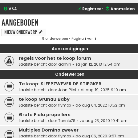
V&A
Registreer
Aanmelden
Aangeboden
Nieuw onderwerp
5 onderwerpen • Pagina
1
van
1
Aankondigingen
regels voor het te koop forum
Laatste bericht door
admin
«
za jan 12, 2013 12:54 am
Onderwerpen
Te koop: SLEEPZWEVER DE STIEGKER
Laatste bericht door
John Pilot
«
di aug 19, 2025 9:10 am
te koop Grunau Baby
Laatste bericht door
flymax
«
do aug 04, 2022 10:52 pm
Grote Fiala propellers
Laatste bericht door
Tonnie78
«
zo aug 23, 2020 10:41 am
Multiplex Domino zwever
Laatste bericht door
flymax
«
do aug 06, 2020 9:57 pm