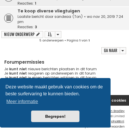
Reacties:
1
Te koop diverse vliegtuigen
Laatste bericht door
sandeaa (Ton)
«
wo nov 20, 2019 7:24
pm
Reacties:
3
Nieuw onderwerp
5 onderwerpen • Pagina
1
van
1
Ga naar
Forumpermissies
Je
kunt niet
nieuwe berichten plaatsen in dit forum
Je
kunt niet
reageren op onderwerpen in dit forum
Je
kunt niet
je eigen berichten wijzigen in dit forum
Je
kunt niet
je eigen berichten verwijderen in dit forum
Je
kunt geen
bijlagen plaatsen in dit forum
Deze website maakt gebruik van cookies om de
beste surfervaring te kunnen bieden.
Website
Forum
Contact
Verwijder cookies
Meer informatie
Flat Style by
Ian Bradley
Begrepen!
Powered by
phpBB
® Forum Software © phpBB Limited
Nederlandse vertaling door
phpBB.nl
.
Privacy
|
Gebruikersvoorwaarden