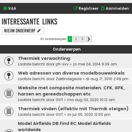
V&A
Registreer
Aanmelden
Interessante links
Nieuw onderwerp
61 onderwerpen
1
2
3
Volgende
Onderwerpen
Thermiek verwachting:
Laatste bericht door
ph-svv
«
zo mei 04, 2014 9:39 am
Web adressen van diverse modelbouwwinkels
Laatste bericht door
Zaktindegeute
«
di aug 17, 2010 2:49 pm
Website met composite materialen. CFK, GFK,
harsen en gereedschappen etc
Laatste bericht door
GVT
«
ma aug 03, 2020 10:12 am
Thermiek vinden (effektiv mit Thermik steigen)
Laatste bericht door
GVT
«
zo jul 05, 2020 12:50 pm
Model Airfields DB Find RC Model Airfields
worldwide