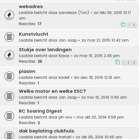
webadres
Laatste bericht door
sandeaa (Ton)
«
za feb 06, 2016 10:17
am
Reacties:
17
1
2
Kunstvlucht
Laatste bericht door
Jan Jaap
«
za mar 21, 2015 10:42 am
Stukje over landingen
Laatste bericht door
Klaas
«
zo mar 15, 2015 2:45 pm
Reacties:
26
1
2
3
piasim
Laatste bericht door
kadet
«
do dec 18, 2014 12:16 am
Reacties:
1
Welke motor en welke ESC?
Laatste bericht door
Jan Jaap
«
zo nov 16, 2014 11:49 am
Reacties:
1
RC Soaring Digest
Laatste bericht door
ph-svv
«
ma okt 20, 2014 9:58 pm
Reacties:
2
dak beplating clubhuis.
Laatste bericht door
frahati
«
zo okt 05, 2014 10:46 am