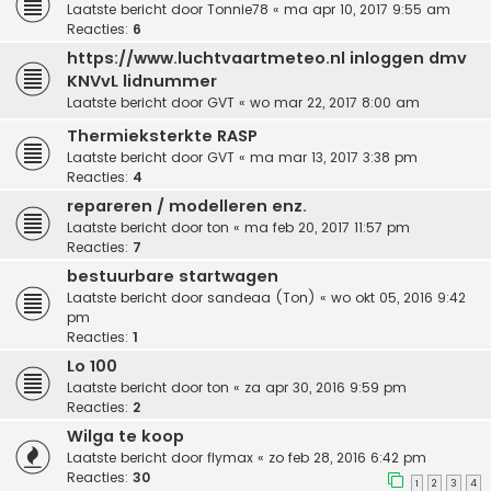
Laatste bericht door
Tonnie78
«
ma apr 10, 2017 9:55 am
Reacties:
6
https://www.luchtvaartmeteo.nl inloggen dmv
KNVvL lidnummer
Laatste bericht door
GVT
«
wo mar 22, 2017 8:00 am
Thermieksterkte RASP
Laatste bericht door
GVT
«
ma mar 13, 2017 3:38 pm
Reacties:
4
repareren / modelleren enz.
Laatste bericht door
ton
«
ma feb 20, 2017 11:57 pm
Reacties:
7
bestuurbare startwagen
Laatste bericht door
sandeaa (Ton)
«
wo okt 05, 2016 9:42
pm
Reacties:
1
Lo 100
Laatste bericht door
ton
«
za apr 30, 2016 9:59 pm
Reacties:
2
Wilga te koop
Laatste bericht door
flymax
«
zo feb 28, 2016 6:42 pm
Reacties:
30
1
2
3
4