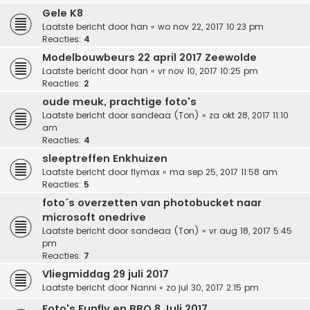
Gele K8
Laatste bericht door
han
«
wo nov 22, 2017 10:23 pm
Reacties:
4
Modelbouwbeurs 22 april 2017 Zeewolde
Laatste bericht door
han
«
vr nov 10, 2017 10:25 pm
Reacties:
2
oude meuk, prachtige foto's
Laatste bericht door
sandeaa (Ton)
«
za okt 28, 2017 11:10
am
Reacties:
4
sleeptreffen Enkhuizen
Laatste bericht door
flymax
«
ma sep 25, 2017 11:58 am
Reacties:
5
foto´s overzetten van photobucket naar
microsoft onedrive
Laatste bericht door
sandeaa (Ton)
«
vr aug 18, 2017 5:45
pm
Reacties:
7
Vliegmiddag 29 juli 2017
Laatste bericht door
Nanni
«
zo jul 30, 2017 2:15 pm
Foto's Funfly en BBQ 8 Juli 2017