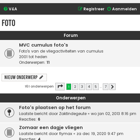
V&A
Registreer
Aanmelden
foto
Forum
MVC cumulus foto's
Foto's van de vliegactiviteiten van cumulus
2001 tot heden
Onderwerpen:
11
Nieuw onderwerp
Pagina
1
van
7
161 onderwerpen
1
2
3
4
5
…
7
Volgende
Onderwerpen
Foto's plaatsen op het forum
Laatste bericht door
Zaktindegeute
«
wo jan 02, 2013 8:16 pm
Reacties:
6
Zomaar een dagje vliegen
Laatste bericht door
flymax
«
za dec 19, 2020 9:47 pm
Reacties:
4