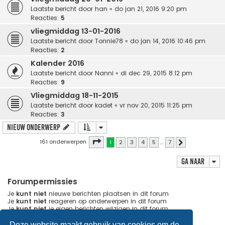
Laatste bericht door
han
«
do jan 21, 2016 9:20 pm
Reacties:
5
vliegmiddag 13-01-2016
Laatste bericht door
Tonnie78
«
do jan 14, 2016 10:46 pm
Reacties:
2
Kalender 2016
Laatste bericht door
Nanni
«
di dec 29, 2015 8:12 pm
Reacties:
9
Vliegmiddag 18-11-2015
Laatste bericht door
kadet
«
vr nov 20, 2015 11:25 pm
Reacties:
3
Nieuw onderwerp
Pagina
1
van
7
161 onderwerpen
1
2
3
4
5
…
7
Volgende
Ga naar
Forumpermissies
Je
kunt niet
nieuwe berichten plaatsen in dit forum
Je
kunt niet
reageren op onderwerpen in dit forum
Je
kunt niet
je eigen berichten wijzigen in dit forum
Je
kunt niet
je eigen berichten verwijderen in dit forum
Je
kunt geen
bijlagen plaatsen in dit forum
Deze website maakt gebruik van cookies om de