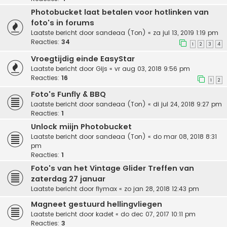
Photobucket laat betalen voor hotlinken van
foto's in forums
Laatste bericht door
sandeaa (Ton)
«
za jul 13, 2019 1:19 pm
Reacties:
34
1
2
3
4
Vroegtijdig einde EasyStar
Laatste bericht door
Gijs
«
vr aug 03, 2018 9:56 pm
Reacties:
16
1
2
Foto's Funfly & BBQ
Laatste bericht door
sandeaa (Ton)
«
di jul 24, 2018 9:27 pm
Reacties:
1
Unlock miijn Photobucket
Laatste bericht door
sandeaa (Ton)
«
do mar 08, 2018 8:31
pm
Reacties:
1
Foto's van het Vintage Glider Treffen van
zaterdag 27 januar
Laatste bericht door
flymax
«
zo jan 28, 2018 12:43 pm
Magneet gestuurd hellingvliegen
Laatste bericht door
kadet
«
do dec 07, 2017 10:11 pm
Reacties:
3