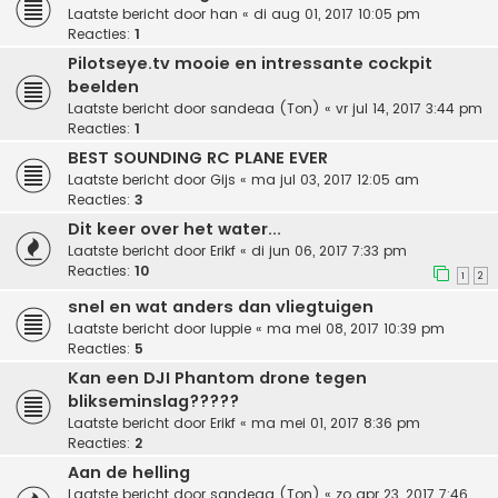
Laatste bericht door
han
«
di aug 01, 2017 10:05 pm
Reacties:
1
Pilotseye.tv mooie en intressante cockpit
beelden
Laatste bericht door
sandeaa (Ton)
«
vr jul 14, 2017 3:44 pm
Reacties:
1
BEST SOUNDING RC PLANE EVER
Laatste bericht door
Gijs
«
ma jul 03, 2017 12:05 am
Reacties:
3
Dit keer over het water...
Laatste bericht door
Erikf
«
di jun 06, 2017 7:33 pm
Reacties:
10
1
2
snel en wat anders dan vliegtuigen
Laatste bericht door
luppie
«
ma mei 08, 2017 10:39 pm
Reacties:
5
Kan een DJI Phantom drone tegen
blikseminslag?????
Laatste bericht door
Erikf
«
ma mei 01, 2017 8:36 pm
Reacties:
2
Aan de helling
Laatste bericht door
sandeaa (Ton)
«
zo apr 23, 2017 7:46