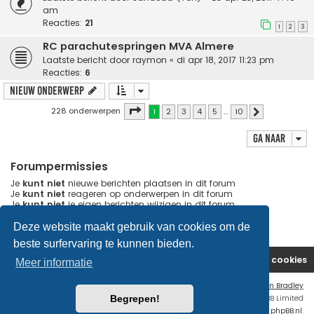
am
Reacties:
21
1
2
3
RC parachutespringen MVA Almere
Laatste bericht door
raymon
«
di apr 18, 2017 11:23 pm
Reacties:
6
Nieuw onderwerp
Pagina
1
van
10
228 onderwerpen
1
2
3
4
5
…
10
Volgende
Ga naar
Forumpermissies
Je
kunt niet
nieuwe berichten plaatsen in dit forum
Je
kunt niet
reageren op onderwerpen in dit forum
Je
kunt niet
je eigen berichten wijzigen in dit forum
Je
kunt niet
je eigen berichten verwijderen in dit forum
Je
kunt geen
bijlagen plaatsen in dit forum
Deze website maakt gebruik van cookies om de
beste surfervaring te kunnen bieden.
Website
Forum
Contact
Verwijder cookies
Meer informatie
Flat Style by
Ian Bradley
Begrepen!
Powered by
phpBB
® Forum Software © phpBB Limited
Nederlandse vertaling door
phpBB.nl
.