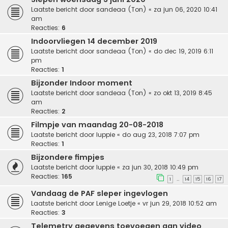
Laatste bericht door
sandeaa (Ton)
«
za jun 06, 2020 10:41
am
Reacties:
6
Indoorvliegen 14 december 2019
Laatste bericht door
sandeaa (Ton)
«
do dec 19, 2019 6:11
pm
Reacties:
1
Bijzonder Indoor moment
Laatste bericht door
sandeaa (Ton)
«
zo okt 13, 2019 8:45
am
Reacties:
2
Filmpje van maandag 20-08-2018
Laatste bericht door
luppie
«
do aug 23, 2018 7:07 pm
Reacties:
1
Bijzondere fimpjes
Laatste bericht door
luppie
«
za jun 30, 2018 10:49 pm
Reacties:
165
1
14
15
16
17
…
Vandaag de PAF sleper ingevlogen
Laatste bericht door
Lenige Loetje
«
vr jun 29, 2018 10:52 am
Reacties:
3
Telemetry gegevens toevoegen aan video