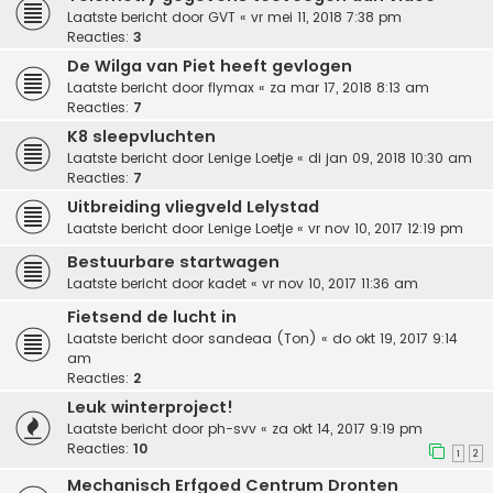
Laatste bericht door
GVT
«
vr mei 11, 2018 7:38 pm
Reacties:
3
De Wilga van Piet heeft gevlogen
Laatste bericht door
flymax
«
za mar 17, 2018 8:13 am
Reacties:
7
K8 sleepvluchten
Laatste bericht door
Lenige Loetje
«
di jan 09, 2018 10:30 am
Reacties:
7
Uitbreiding vliegveld Lelystad
Laatste bericht door
Lenige Loetje
«
vr nov 10, 2017 12:19 pm
Bestuurbare startwagen
Laatste bericht door
kadet
«
vr nov 10, 2017 11:36 am
Fietsend de lucht in
Laatste bericht door
sandeaa (Ton)
«
do okt 19, 2017 9:14
am
Reacties:
2
Leuk winterproject!
Laatste bericht door
ph-svv
«
za okt 14, 2017 9:19 pm
Reacties:
10
1
2
Mechanisch Erfgoed Centrum Dronten