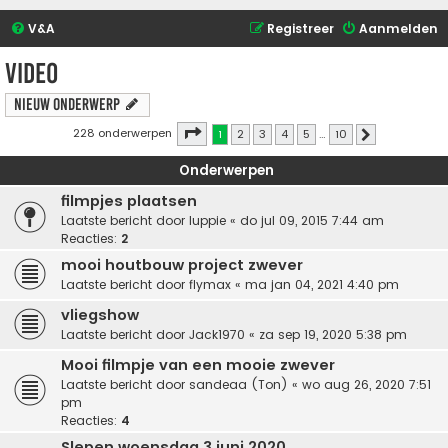
V&A
Registreer
Aanmelden
video
Nieuw onderwerp
Pagina
1
van
10
228 onderwerpen
1
2
3
4
5
…
10
Volgende
Onderwerpen
filmpjes plaatsen
Laatste bericht door
luppie
«
do jul 09, 2015 7:44 am
Reacties:
2
mooi houtbouw project zwever
Laatste bericht door
flymax
«
ma jan 04, 2021 4:40 pm
vliegshow
Laatste bericht door
Jack1970
«
za sep 19, 2020 5:38 pm
Mooi filmpje van een mooie zwever
Laatste bericht door
sandeaa (Ton)
«
wo aug 26, 2020 7:51
pm
Reacties:
4
Slepen woensdag 3 juni 2020