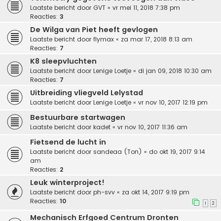
Laatste bericht door
GVT
«
vr mei 11, 2018 7:38 pm
Reacties:
3
De Wilga van Piet heeft gevlogen
Laatste bericht door
flymax
«
za mar 17, 2018 8:13 am
Reacties:
7
K8 sleepvluchten
Laatste bericht door
Lenige Loetje
«
di jan 09, 2018 10:30 am
Reacties:
7
Uitbreiding vliegveld Lelystad
Laatste bericht door
Lenige Loetje
«
vr nov 10, 2017 12:19 pm
Bestuurbare startwagen
Laatste bericht door
kadet
«
vr nov 10, 2017 11:36 am
Fietsend de lucht in
Laatste bericht door
sandeaa (Ton)
«
do okt 19, 2017 9:14
am
Reacties:
2
Leuk winterproject!
Laatste bericht door
ph-svv
«
za okt 14, 2017 9:19 pm
Reacties:
10
1
2
Mechanisch Erfgoed Centrum Dronten