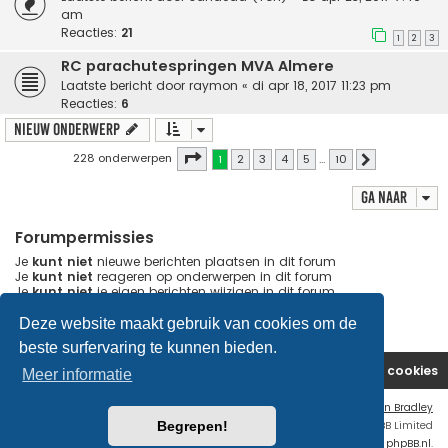
am
Reacties:
21
1
2
3
RC parachutespringen MVA Almere
Laatste bericht door
raymon
«
di apr 18, 2017 11:23 pm
Reacties:
6
Nieuw onderwerp
Pagina
1
van
10
228 onderwerpen
1
2
3
4
5
…
10
Volgende
Ga naar
Forumpermissies
Je
kunt niet
nieuwe berichten plaatsen in dit forum
Je
kunt niet
reageren op onderwerpen in dit forum
Je
kunt niet
je eigen berichten wijzigen in dit forum
Je
kunt niet
je eigen berichten verwijderen in dit forum
Je
kunt geen
bijlagen plaatsen in dit forum
Deze website maakt gebruik van cookies om de
beste surfervaring te kunnen bieden.
Website
Forum
Contact
Verwijder cookies
Meer informatie
Flat Style by
Ian Bradley
Begrepen!
Powered by
phpBB
® Forum Software © phpBB Limited
Nederlandse vertaling door
phpBB.nl
.