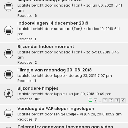
Laatste bericht door
sandeaa (Ton)
«
za jun 06, 2020 10:41
am
Reacties:
6
Indoorvliegen 14 december 2019
Laatste bericht door
sandeaa (Ton)
«
do dec 19, 2019 6:11
pm
Reacties:
1
Bijzonder Indoor moment
Laatste bericht door
sandeaa (Ton)
«
zo okt 13, 2019 8:45
am
Reacties:
2
Filmpje van maandag 20-08-2018
Laatste bericht door
luppie
«
do aug 23, 2018 7:07 pm
Reacties:
1
Bijzondere fimpjes
Laatste bericht door
luppie
«
za jun 30, 2018 10:49 pm
Reacties:
165
1
14
15
16
17
…
Vandaag de PAF sleper ingevlogen
Laatste bericht door
Lenige Loetje
«
vr jun 29, 2018 10:52 am
Reacties:
3
Telemetry gegevens toevoegen aan video