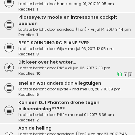
Laatste bericht door
han
«
di aug 01, 2017 10:05 pm
Reacties:
1
Pilotseye.tv mooie en intressante cockpit
beelden
Laatste bericht door
sandeaa (Ton)
«
vr jul 14, 2017 3:44 pm
Reacties:
1
BEST SOUNDING RC PLANE EVER
Laatste bericht door
Gijs
«
ma jul 03, 2017 12:05 am
Reacties:
3
Dit keer over het water...
Laatste bericht door
Erikf
«
di jun 06, 2017 7:33 pm
Reacties:
10
1
2
snel en wat anders dan vliegtuigen
Laatste bericht door
luppie
«
ma mei 08, 2017 10:39 pm
Reacties:
5
Kan een DJI Phantom drone tegen
blikseminslag?????
Laatste bericht door
Erikf
«
ma mei 01, 2017 8:36 pm
Reacties:
2
Aan de helling
Laatste bericht door
sandeaa (Ton)
«
zo apr 23, 2017 7:46