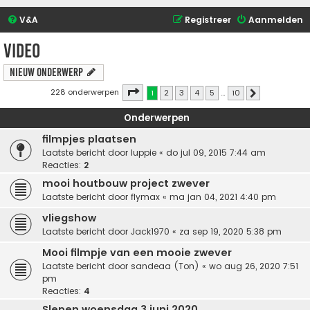
V&A
Registreer
Aanmelden
video
Nieuw onderwerp
Pagina
1
van
10
228 onderwerpen
1
2
3
4
5
…
10
Volgende
Onderwerpen
filmpjes plaatsen
Laatste bericht door
luppie
«
do jul 09, 2015 7:44 am
Reacties:
2
mooi houtbouw project zwever
Laatste bericht door
flymax
«
ma jan 04, 2021 4:40 pm
vliegshow
Laatste bericht door
Jack1970
«
za sep 19, 2020 5:38 pm
Mooi filmpje van een mooie zwever
Laatste bericht door
sandeaa (Ton)
«
wo aug 26, 2020 7:51
pm
Reacties:
4
Slepen woensdag 3 juni 2020