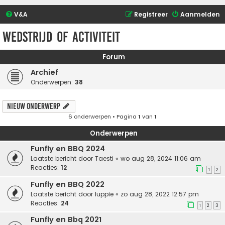
V&A
Registreer
Aanmelden
Wedstrijd of activiteit
Forum
Archief
Onderwerpen:
38
Nieuw onderwerp
6 onderwerpen • Pagina
1
van
1
Onderwerpen
Funfly en BBQ 2024
Laatste bericht door
Taesti
«
wo aug 28, 2024 11:06 am
Reacties:
12
1
2
Funfly en BBQ 2022
Laatste bericht door
luppie
«
zo aug 28, 2022 12:57 pm
Reacties:
24
1
2
3
Funfly en Bbq 2021