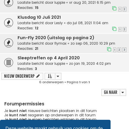
Laatste bericht door
luppie
«
vr aug 20, 2021 6:15 pm
Reacties:
15
1
2
Klusdag 10 Juli 2021
Laatste bericht door
Lesly
«
do jul 08, 2021 11:04 am
Reacties:
12
1
2
Fun-Fly 2020 (uitslag op pagina 2)
Laatste bericht door
flymax
«
zo sep 06, 2020 10:29 pm
Reacties:
21
1
2
3
Sleeptreffen op 4 April 2020
Laatste bericht door
luppie
«
zo jan 19, 2020 4:02 pm
Reacties:
3
Nieuw onderwerp
6 onderwerpen • Pagina
1
van
1
Ga naar
Forumpermissies
Je
kunt niet
nieuwe berichten plaatsen in dit forum
Je
kunt niet
reageren op onderwerpen in dit forum
Je
kunt niet
je eigen berichten wijzigen in dit forum
Je
kunt niet
je eigen berichten verwijderen in dit forum
Je
kunt geen
bijlagen plaatsen in dit forum
Deze website maakt gebruik van cookies om de