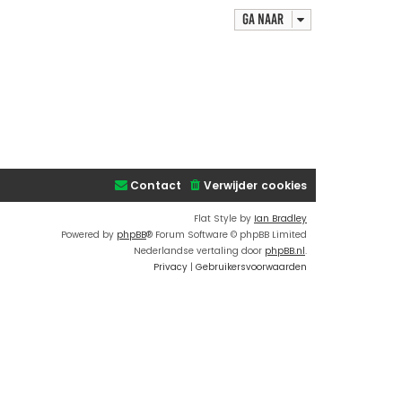
r
Ga naar
i
c
h
t
Contact
Verwijder cookies
Flat Style by
Ian Bradley
Powered by
phpBB
® Forum Software © phpBB Limited
Nederlandse vertaling door
phpBB.nl
.
Privacy
|
Gebruikersvoorwaarden