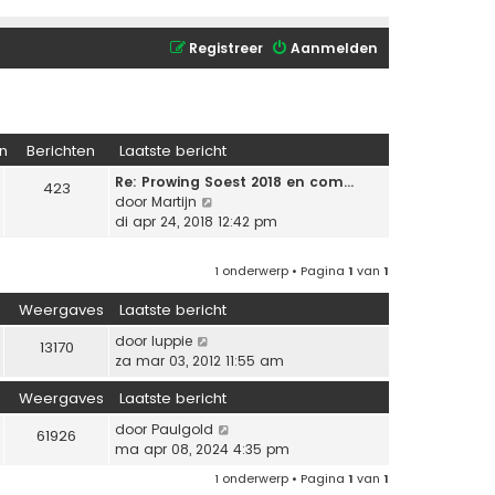
Registreer
Aanmelden
n
Berichten
Laatste bericht
Re: Prowing Soest 2018 en com…
423
B
door
Martijn
e
di apr 24, 2018 12:42 pm
k
i
1 onderwerp • Pagina
1
van
1
j
k
Weergaves
Laatste bericht
l
a
door
luppie
13170
a
za mar 03, 2012 11:55 am
t
Weergaves
Laatste bericht
s
t
door
Paulgold
61926
e
ma apr 08, 2024 4:35 pm
b
e
1 onderwerp • Pagina
1
van
1