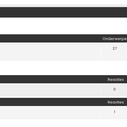
Onderwerpe
27
Reacties
0
Reacties
1