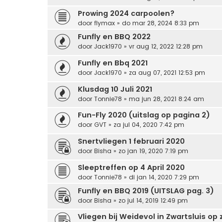
Prowing 2024 carpoolen?
door
flymax
» do mar 28, 2024 8:33 pm
Funfly en BBQ 2022
door
Jack1970
» vr aug 12, 2022 12:28 pm
Funfly en Bbq 2021
door
Jack1970
» za aug 07, 2021 12:53 pm
Klusdag 10 Juli 2021
door
Tonnie78
» ma jun 28, 2021 8:24 am
Fun-Fly 2020 (uitslag op pagina 2)
door
GVT
» za jul 04, 2020 7:42 pm
Snertvliegen 1 februari 2020
door
Bisha
» zo jan 19, 2020 7:19 pm
Sleeptreffen op 4 April 2020
door
Tonnie78
» di jan 14, 2020 7:29 pm
Funfly en BBQ 2019 (UITSLAG pag. 3)
door
Bisha
» zo jul 14, 2019 12:49 pm
Vliegen bij Weidevol in Zwartsluis op 