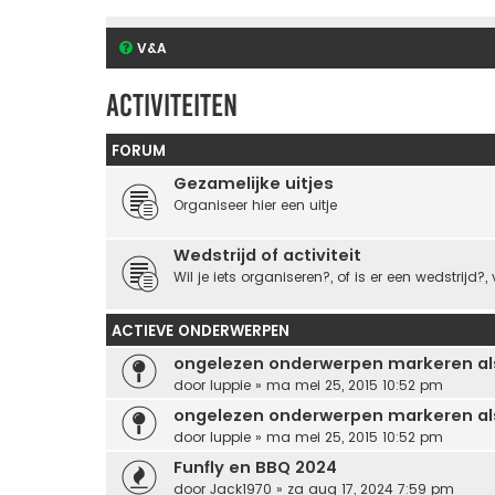
V&A
Activiteiten
FORUM
Gezamelijke uitjes
Organiseer hier een uitje
Wedstrijd of activiteit
Wil je iets organiseren?, of is er een wedstrijd?, v
ACTIEVE ONDERWERPEN
ongelezen onderwerpen markeren al
door
luppie
» ma mei 25, 2015 10:52 pm
ongelezen onderwerpen markeren al
door
luppie
» ma mei 25, 2015 10:52 pm
Funfly en BBQ 2024
door
Jack1970
» za aug 17, 2024 7:59 pm