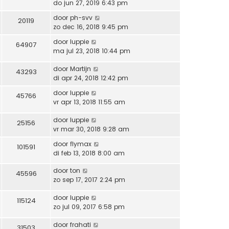
do jun 27, 2019 6:43 pm
door
ph-svv
20119
zo dec 16, 2018 9:45 pm
door
luppie
64907
ma jul 23, 2018 10:44 pm
door
Martijn
43293
di apr 24, 2018 12:42 pm
door
luppie
45766
vr apr 13, 2018 11:55 am
door
luppie
25156
vr mar 30, 2018 9:28 am
door
flymax
101591
di feb 13, 2018 8:00 am
door
ton
45596
zo sep 17, 2017 2:24 pm
door
luppie
115124
zo jul 09, 2017 6:58 pm
door
frahati
31503