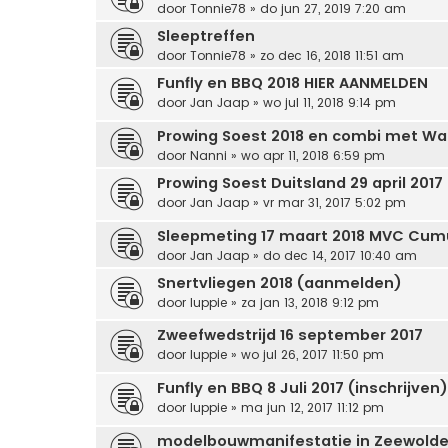
door
Tonnie78
» do jun 27, 2019 7:20 am
Sleeptreffen
door
Tonnie78
» zo dec 16, 2018 11:51 am
Funfly en BBQ 2018 HIER AANMELDEN
door
Jan Jaap
» wo jul 11, 2018 9:14 pm
Prowing Soest 2018 en combi met W
door
Nanni
» wo apr 11, 2018 6:59 pm
Prowing Soest Duitsland 29 april 2017
door
Jan Jaap
» vr mar 31, 2017 5:02 pm
Sleepmeting 17 maart 2018 MVC Cu
door
Jan Jaap
» do dec 14, 2017 10:40 am
Snertvliegen 2018 (aanmelden)
door
luppie
» za jan 13, 2018 9:12 pm
Zweefwedstrijd 16 september 2017
door
luppie
» wo jul 26, 2017 11:50 pm
Funfly en BBQ 8 Juli 2017 (inschrijven)
door
luppie
» ma jun 12, 2017 11:12 pm
modelbouwmanifestatie in Zeewold