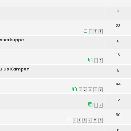
2
23
1
2
3
asserkuppe
6
15
1
2
mulus Kampen
5
44
1
2
3
4
5
15
1
2
50
1
2
3
4
5
6
e
8