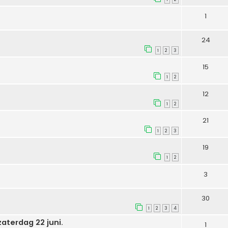
1
24
1
2
3
15
1
2
12
1
2
21
1
2
3
19
1
2
3
30
1
2
3
4
zaterdag 22 juni.
1