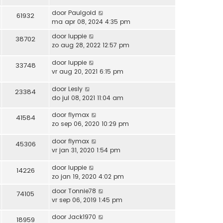
r
e
i
door
Paulgold
61932
b
c
ma apr 08, 2024 4:35 pm
e
h
r
door
luppie
t
38702
i
zo aug 28, 2022 12:57 pm
c
h
door
luppie
33748
t
vr aug 20, 2021 6:15 pm
door
Lesly
23384
do jul 08, 2021 11:04 am
door
flymax
41584
zo sep 06, 2020 10:29 pm
door
flymax
45306
vr jan 31, 2020 1:54 pm
door
luppie
14226
zo jan 19, 2020 4:02 pm
door
Tonnie78
74105
vr sep 06, 2019 1:45 pm
door
Jack1970
18959