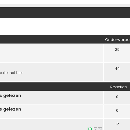
Onderwerpe
29
44
ertel het hier
Reacties
s gelezen
0
s gelezen
0
12
1
2