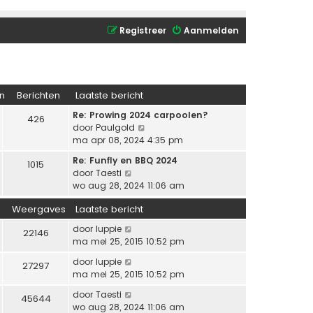
Registreer
Aanmelden
n
Berichten
Laatste bericht
Re: Prowing 2024 carpoolen?
426
B
door
Paulgold
e
ma apr 08, 2024 4:35 pm
k
Re: Funfly en BBQ 2024
1015
i
B
door
Taesti
j
e
wo aug 28, 2024 11:06 am
k
k
l
Weergaves
Laatste bericht
i
a
j
a
door
luppie
22146
k
t
ma mei 25, 2015 10:52 pm
l
s
a
door
luppie
27297
t
a
ma mei 25, 2015 10:52 pm
e
t
b
door
Taesti
45644
s
e
wo aug 28, 2024 11:06 am
t