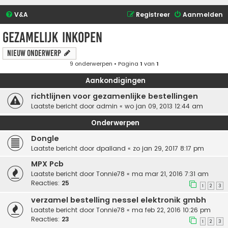
V&A
Registreer
Aanmelden
Gezamelijk inkopen
Nieuw onderwerp
9 onderwerpen • Pagina
1
van
1
Aankondigingen
richtlijnen voor gezamenlijke bestellingen
Laatste bericht door
admin
«
wo jan 09, 2013 12:44 am
Onderwerpen
Dongle
Laatste bericht door
dpalland
«
zo jan 29, 2017 8:17 pm
MPX Pcb
Laatste bericht door
Tonnie78
«
ma mar 21, 2016 7:31 am
Reacties:
25
1
2
3
verzamel bestelling nessel elektronik gmbh
Laatste bericht door
Tonnie78
«
ma feb 22, 2016 10:26 pm
Reacties:
23
1
2
3