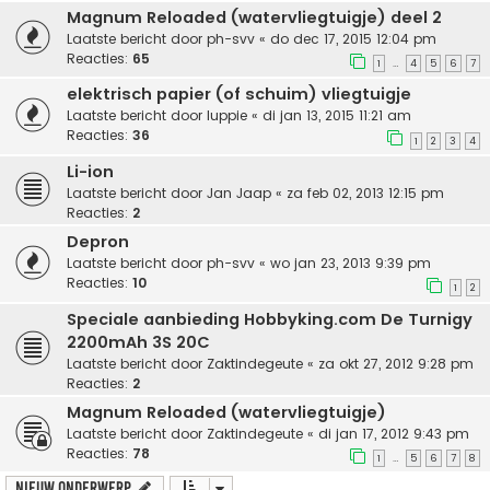
Magnum Reloaded (watervliegtuigje) deel 2
Laatste bericht door
ph-svv
«
do dec 17, 2015 12:04 pm
Reacties:
65
1
4
5
6
7
…
elektrisch papier (of schuim) vliegtuigje
Laatste bericht door
luppie
«
di jan 13, 2015 11:21 am
Reacties:
36
1
2
3
4
Li-ion
Laatste bericht door
Jan Jaap
«
za feb 02, 2013 12:15 pm
Reacties:
2
Depron
Laatste bericht door
ph-svv
«
wo jan 23, 2013 9:39 pm
Reacties:
10
1
2
Speciale aanbieding Hobbyking.com De Turnigy
2200mAh 3S 20C
Laatste bericht door
Zaktindegeute
«
za okt 27, 2012 9:28 pm
Reacties:
2
Magnum Reloaded (watervliegtuigje)
Laatste bericht door
Zaktindegeute
«
di jan 17, 2012 9:43 pm
Reacties:
78
1
5
6
7
8
…
Nieuw onderwerp