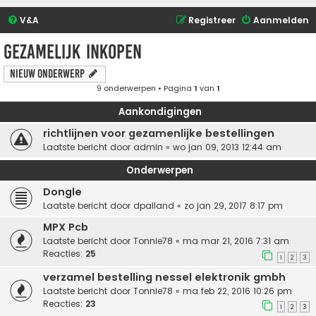
V&A
Registreer
Aanmelden
Gezamelijk inkopen
Nieuw onderwerp
9 onderwerpen • Pagina
1
van
1
Aankondigingen
richtlijnen voor gezamenlijke bestellingen
Laatste bericht door
admin
«
wo jan 09, 2013 12:44 am
Onderwerpen
Dongle
Laatste bericht door
dpalland
«
zo jan 29, 2017 8:17 pm
MPX Pcb
Laatste bericht door
Tonnie78
«
ma mar 21, 2016 7:31 am
Reacties:
25
1
2
3
verzamel bestelling nessel elektronik gmbh
Laatste bericht door
Tonnie78
«
ma feb 22, 2016 10:26 pm
Reacties:
23
1
2
3