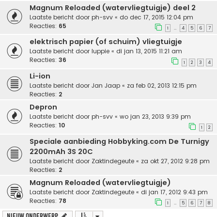
Magnum Reloaded (watervliegtuigje) deel 2
Laatste bericht door
ph-svv
«
do dec 17, 2015 12:04 pm
Reacties:
65
1
4
5
6
7
…
elektrisch papier (of schuim) vliegtuigje
Laatste bericht door
luppie
«
di jan 13, 2015 11:21 am
Reacties:
36
1
2
3
4
Li-ion
Laatste bericht door
Jan Jaap
«
za feb 02, 2013 12:15 pm
Reacties:
2
Depron
Laatste bericht door
ph-svv
«
wo jan 23, 2013 9:39 pm
Reacties:
10
1
2
Speciale aanbieding Hobbyking.com De Turnigy
2200mAh 3S 20C
Laatste bericht door
Zaktindegeute
«
za okt 27, 2012 9:28 pm
Reacties:
2
Magnum Reloaded (watervliegtuigje)
Laatste bericht door
Zaktindegeute
«
di jan 17, 2012 9:43 pm
Reacties:
78
1
5
6
7
8
…
Nieuw onderwerp