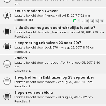
am
Keuze moderne zwever
Laatste bericht door
flymax
«
di okt 17, 2017 7:52 pm
Reacties:
155
1
13
14
15
16
…
Is de Slaper nog een aantrekkelijke locatie?
Laatste bericht door
eric_laermans
«
ma okt 16, 2017 9:19 pm
Reacties:
2
sleepmeting Enkhuizen 23 sept 2017
Laatste bericht door
Jack1970
«
vr sep 22, 2017 11:48 am
Reacties:
7
Radian
Laatste bericht door
sandeaa (Ton)
«
di sep 05, 2017 8:40
am
Reacties:
4
Sleeptreffen in Enkhuizen op 23 september
Laatste bericht door
flymax
«
vr aug 25, 2017 3:36 pm
Reacties:
2
Slepen van een Alula
Laatste bericht door
flymax
«
di aug 22, 2017 9:02 pm
Reacties:
1