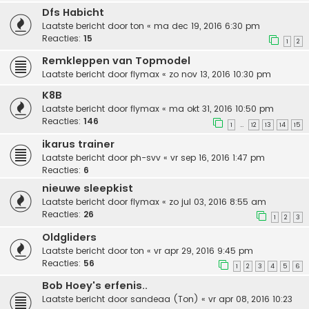
Dfs Habicht
Laatste bericht door
ton
«
ma dec 19, 2016 6:30 pm
Reacties:
15
1
2
Remkleppen van Topmodel
Laatste bericht door
flymax
«
zo nov 13, 2016 10:30 pm
K8B
Laatste bericht door
flymax
«
ma okt 31, 2016 10:50 pm
Reacties:
146
1
12
13
14
15
…
ikarus trainer
Laatste bericht door
ph-svv
«
vr sep 16, 2016 1:47 pm
Reacties:
6
nieuwe sleepkist
Laatste bericht door
flymax
«
zo jul 03, 2016 8:55 am
Reacties:
26
1
2
3
Oldgliders
Laatste bericht door
ton
«
vr apr 29, 2016 9:45 pm
Reacties:
56
1
2
3
4
5
6
Bob Hoey's erfenis..
Laatste bericht door
sandeaa (Ton)
«
vr apr 08, 2016 10:23