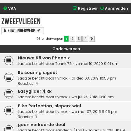
V&A
Registreer
Aanmelden
Zweefvliegen
Nieuw onderwerp
76 onderwerpen
1
2
3
4
Volgende
Onderwerpen
Nieuwe K8 van Phoenix
Laatste bericht door
Tonnie78
«
zo mei 10, 2020 9:01 am
Rc soaring digest
Laatste bericht door
flymax
«
di dec 03, 2019 10:50 pm
Reacties:
4
Easyglider 4 RR
Laatste bericht door
flymax
«
wo jul 25, 2018 10:10 pm
Pike Perfection, slepen: wiel
Laatste bericht door
flymax
«
wo mar 07, 2018 8:08 pm
Reacties:
1
geen verkeerde deal
Laatste bericht door
sandeaa (Ton)
«
zo feb 04, 2018 10:09