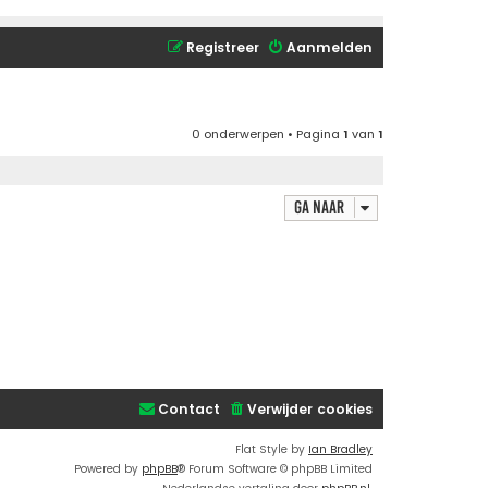
Registreer
Aanmelden
0 onderwerpen • Pagina
1
van
1
Ga naar
Contact
Verwijder cookies
Flat Style by
Ian Bradley
Powered by
phpBB
® Forum Software © phpBB Limited