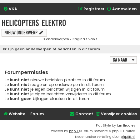
V&A
Registreer
Aanmelden
Helicopters elektro
Nieuw onderwerp
0 onderwerpen • Pagina
1
van
1
Er zijn geen onderwerpen of berichten in dit forum.
Ga naar
Forumpermissies
Je
kunt niet
nieuwe berichten plaatsen in dit forum
Je
kunt niet
reageren op onderwerpen in dit forum
Je
kunt niet
je eigen berichten wijzigen in dit forum
Je
kunt niet
je eigen berichten verwijderen in dit forum
Je
kunt geen
bijlagen plaatsen in dit forum
Website
Forum
Contact
Verwijder cookies
Flat Style by
Ian Bradley
Powered by
phpBB
® Forum Software © phpBB Limited
Nederlandse vertaling door
phpBB.nl
.