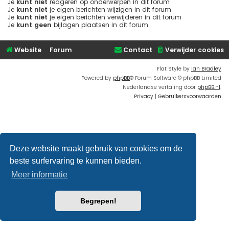
Je
kunt niet
reageren op onderwerpen in dit forum
Je
kunt niet
je eigen berichten wijzigen in dit forum
Je
kunt niet
je eigen berichten verwijderen in dit forum
Je
kunt geen
bijlagen plaatsen in dit forum
Website
Forum
Contact
Verwijder cookies
Flat Style by
Ian Bradley
Powered by
phpBB
® Forum Software © phpBB Limited
Nederlandse vertaling door
phpBB.nl
.
Privacy
|
Gebruikersvoorwaarden
Deze website maakt gebruik van cookies om de
beste surfervaring te kunnen bieden.
Meer informatie
Begrepen!