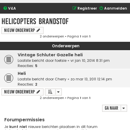
V&A
Registreer
Aanmelden
Helicopters brandstof
Nieuw onderwerp
2 onderwerpen • Pagina
1
van
1
Onderwerpen
Vintage Schluter Gazelle heli
Laatste bericht door
foetsie
«
vr jan 10, 2014 8:31 pm
Reacties:
5
Heli
Laatste bericht door
Cherry
«
zo mar 13, 2011 12:14 pm
Reacties:
2
Nieuw onderwerp
2 onderwerpen • Pagina
1
van
1
Ga naar
Forumpermissies
Je
kunt niet
nieuwe berichten plaatsen in dit forum