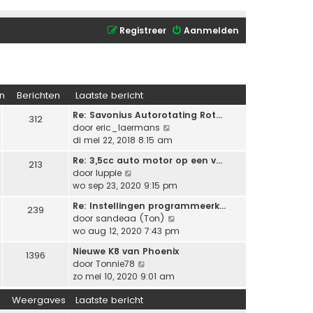
Registreer
Aanmelden
n
Berichten
Laatste bericht
Re: Savonius Autorotating Rot…
312
B
door
eric_laermans
e
di mei 22, 2018 8:15 am
k
Re: 3,5cc auto motor op een v…
213
i
B
door
luppie
j
e
wo sep 23, 2020 9:15 pm
k
k
l
Re: Instellingen programmeerk…
239
i
a
B
door
sandeaa (Ton)
j
a
e
wo aug 12, 2020 7:43 pm
k
t
k
l
Nieuwe K8 van Phoenix
s
1396
i
a
B
door
Tonnie78
t
j
a
e
zo mei 10, 2020 9:01 am
e
k
t
k
b
l
s
Weergaves
Laatste bericht
i
e
a
t