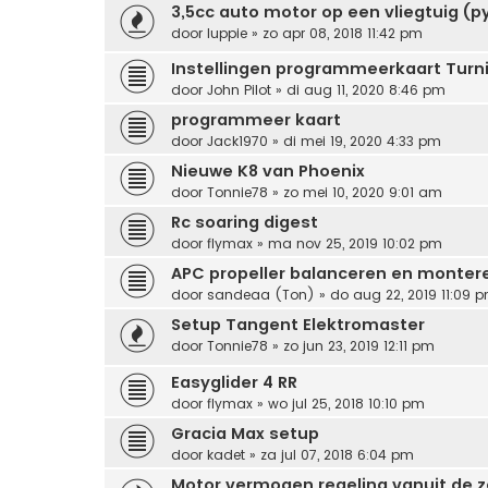
3,5cc auto motor op een vliegtuig (p
door
luppie
» zo apr 08, 2018 11:42 pm
Instellingen programmeerkaart Turn
door
John Pilot
» di aug 11, 2020 8:46 pm
programmeer kaart
door
Jack1970
» di mei 19, 2020 4:33 pm
Nieuwe K8 van Phoenix
door
Tonnie78
» zo mei 10, 2020 9:01 am
Rc soaring digest
door
flymax
» ma nov 25, 2019 10:02 pm
APC propeller balanceren en monter
door
sandeaa (Ton)
» do aug 22, 2019 11:09 
Setup Tangent Elektromaster
door
Tonnie78
» zo jun 23, 2019 12:11 pm
Easyglider 4 RR
door
flymax
» wo jul 25, 2018 10:10 pm
Gracia Max setup
door
kadet
» za jul 07, 2018 6:04 pm
Motor vermogen regeling vanuit de 