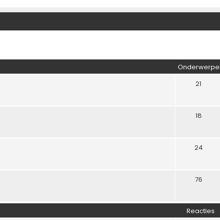
Onderwerpe
21
18
24
76
Reacties