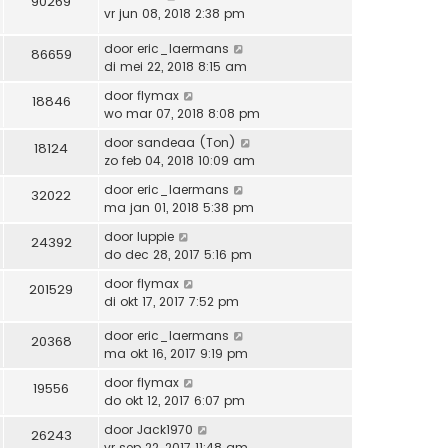
90269
vr jun 08, 2018 2:38 pm
door
eric_laermans
86659
di mei 22, 2018 8:15 am
door
flymax
18846
wo mar 07, 2018 8:08 pm
door
sandeaa (Ton)
18124
zo feb 04, 2018 10:09 am
door
eric_laermans
32022
ma jan 01, 2018 5:38 pm
door
luppie
24392
do dec 28, 2017 5:16 pm
door
flymax
201529
di okt 17, 2017 7:52 pm
door
eric_laermans
20368
ma okt 16, 2017 9:19 pm
door
flymax
19556
do okt 12, 2017 6:07 pm
door
Jack1970
26243
vr sep 22, 2017 11:48 am