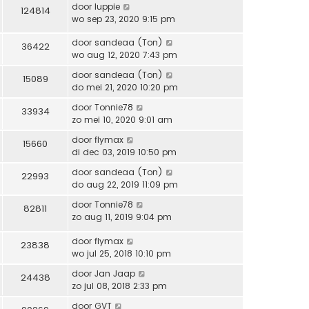
j
r
a
door
luppie
124814
e
k
i
t
wo sep 23, 2020 9:15 pm
b
l
c
s
e
a
h
t
door
sandeaa (Ton)
36422
r
a
t
e
wo aug 12, 2020 7:43 pm
i
t
b
c
s
door
sandeaa (Ton)
15089
e
h
t
do mei 21, 2020 10:20 pm
r
t
e
i
door
Tonnie78
33934
b
c
zo mei 10, 2020 9:01 am
e
h
r
door
flymax
t
15660
i
di dec 03, 2019 10:50 pm
c
door
sandeaa (Ton)
h
22993
do aug 22, 2019 11:09 pm
t
door
Tonnie78
82811
zo aug 11, 2019 9:04 pm
door
flymax
23838
wo jul 25, 2018 10:10 pm
door
Jan Jaap
24438
zo jul 08, 2018 2:33 pm
door
GVT