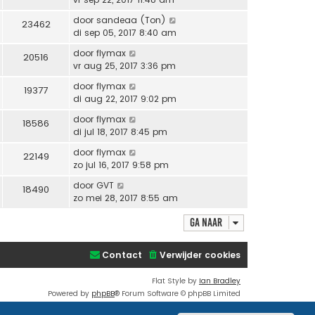
door
sandeaa (Ton)
23462
di sep 05, 2017 8:40 am
door
flymax
20516
vr aug 25, 2017 3:36 pm
door
flymax
19377
di aug 22, 2017 9:02 pm
door
flymax
18586
di jul 18, 2017 8:45 pm
door
flymax
22149
zo jul 16, 2017 9:58 pm
door
GVT
18490
zo mei 28, 2017 8:55 am
Ga naar
Contact
Verwijder cookies
Flat Style by
Ian Bradley
Powered by
phpBB
® Forum Software © phpBB Limited
Nederlandse vertaling door
phpBB.nl
.