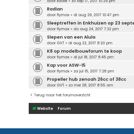
door
kadet
» zo sep 17, 2017 10:29 pm
Radian
door
flymax
» di aug 29, 2017 10:47 pm
Sleeptreffen in Enkhuizen op 23 sep
door
flymax
» do aug 24, 2017 7:32 pm
Slepen van een Alula
door
GVT
» di aug 22, 2017 8:20 pm
K8 op modelbouwforum te koop
door
flymax
» di jul 18, 2017 8:45 pm
Kap voor ASW-15
door
flymax
» za jul 15, 2017 7:28 pm
Propeller hub zenoah 26cc of 38cc
door
GVT
» zo mei 28, 2017 8:55 am
Terug naar het forumoverzicht
Website
Forum