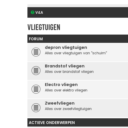
V&A
vliegtuigen
FORUM
depron vliegtuigen
Alles over vliegtuigen van "schuim"
Brandstof vliegen
Alles over brandstof vliegen
Electro vliegen
Alles over elektro vliegen
Zweefvliegen
Alles over zweefvliegtuigen
ACTIEVE ONDERWERPEN