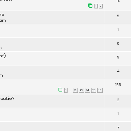
13
1
2
ne
5
4 am
1
0
m
of)
9
4
pm
155
1
12
13
14
15
16
…
ocatie?
2
1
7