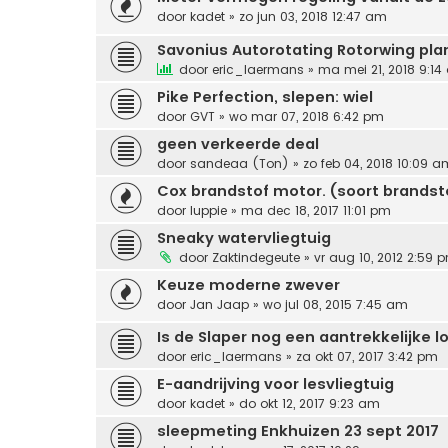
door
kadet
» zo jun 03, 2018 12:47 am
Savonius Autorotating Rotorwing pla
door
eric_laermans
» ma mei 21, 2018 9:1
Pike Perfection, slepen: wiel
door
GVT
» wo mar 07, 2018 6:42 pm
geen verkeerde deal
door
sandeaa (Ton)
» zo feb 04, 2018 10:09 a
Cox brandstof motor. (soort brandst
door
luppie
» ma dec 18, 2017 11:01 pm
Sneaky watervliegtuig
door
Zaktindegeute
» vr aug 10, 2012 2:59 
Keuze moderne zwever
door
Jan Jaap
» wo jul 08, 2015 7:45 am
Is de Slaper nog een aantrekkelijke l
door
eric_laermans
» za okt 07, 2017 3:42 pm
E-aandrijving voor lesvliegtuig
door
kadet
» do okt 12, 2017 9:23 am
sleepmeting Enkhuizen 23 sept 2017