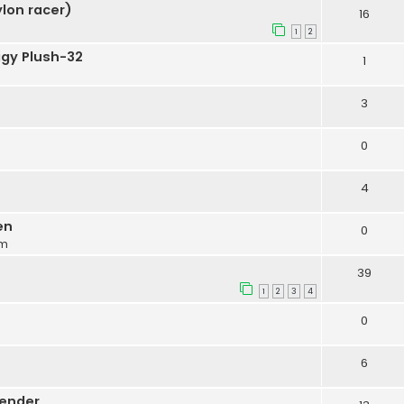
ylon racer)
16
1
2
igy Plush-32
1
3
0
4
en
0
pm
39
1
2
3
4
0
6
zender