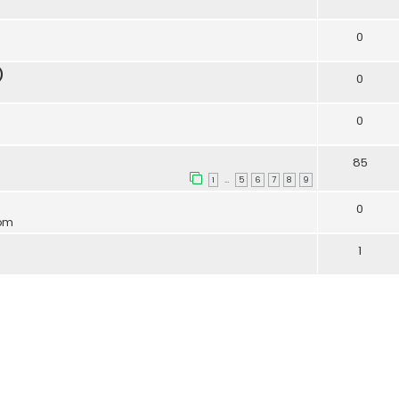
0
)
0
0
85
1
5
6
7
8
9
…
0
 pm
1