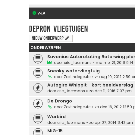
V&A
depron vliegtuigen
Nieuw onderwerp
ONDERWERPEN
Savonius Autorotating Rotorwing pla
door
eric_laermans
» ma mei 21, 2018 9:1
Sneaky watervliegtuig
door
Zaktindegeute
» vr aug 10, 2012 2:59 
Autogiro Whippit - kort beeldverslag
door
eric_laermans
» zo dec 11, 2016 7:07 pm
De Drongo
door
Zaktindegeute
» zo dec 16, 2012 12:59
Warbird
door
eric_laermans
» zo apr 27, 2014 8:42 pm
MiG-15