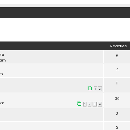
Reacties
ne
5
4 am
4
pm
11
1
2
36
 pm
1
2
3
4
3
2