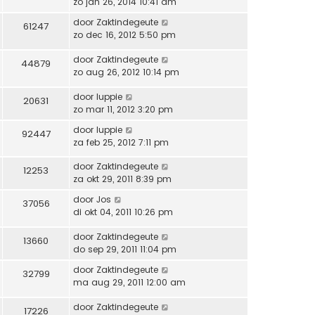
zo jan 26, 2014 10:41 am
door
Zaktindegeute
61247
zo dec 16, 2012 5:50 pm
door
Zaktindegeute
44879
zo aug 26, 2012 10:14 pm
door
luppie
20631
zo mar 11, 2012 3:20 pm
door
luppie
92447
za feb 25, 2012 7:11 pm
door
Zaktindegeute
12253
za okt 29, 2011 8:39 pm
door
Jos
37056
di okt 04, 2011 10:26 pm
door
Zaktindegeute
13660
do sep 29, 2011 11:04 pm
door
Zaktindegeute
32799
ma aug 29, 2011 12:00 am
door
Zaktindegeute
17226