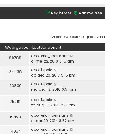
Registreer
Aanmelden
21 onderwerpen • Pagina
1
van
1
Weergaves
Laatste bericht
door
eric_laermans
86788
di mei 22, 2018 8:15 am
door
luppie
24438
do dec 28, 2017 5:16 pm
door
luppie
33809
ma dec 12, 2016 6:51 pm
door
luppie
75218
zo aug 17, 2014 7:58 pm
door
eric_laermans
15420
di apr 29, 2014 8:57 pm
door
eric_laermans
14054