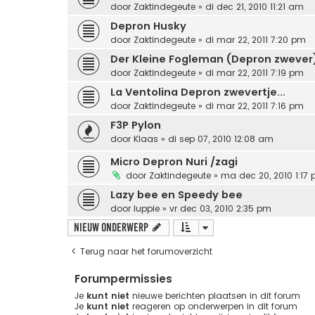
door
Zaktindegeute
» di dec 21, 2010 11:21 am
Depron Husky
door
Zaktindegeute
» di mar 22, 2011 7:20 pm
Der Kleine Fogleman (Depron zwever
door
Zaktindegeute
» di mar 22, 2011 7:19 pm
La Ventolina Depron zwevertje...
door
Zaktindegeute
» di mar 22, 2011 7:16 pm
F3P Pylon
door
Klaas
» di sep 07, 2010 12:08 am
Micro Depron Nuri /zagi
door
Zaktindegeute
» ma dec 20, 2010 1:17
Lazy bee en Speedy bee
door
luppie
» vr dec 03, 2010 2:35 pm
Nieuw onderwerp
Terug naar het forumoverzicht
Forumpermissies
Je
kunt niet
nieuwe berichten plaatsen in dit forum
Je
kunt niet
reageren op onderwerpen in dit forum