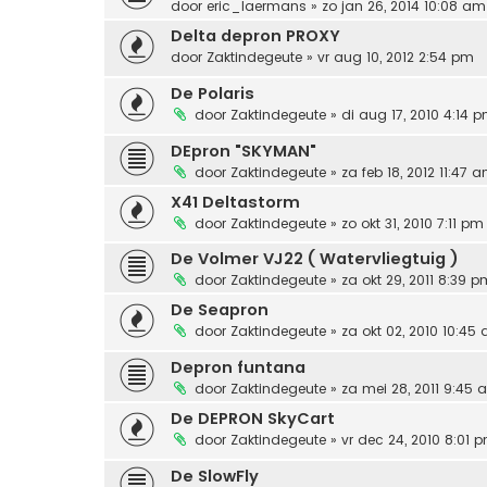
door
eric_laermans
» zo jan 26, 2014 10:08 am
Delta depron PROXY
door
Zaktindegeute
» vr aug 10, 2012 2:54 pm
De Polaris
door
Zaktindegeute
» di aug 17, 2010 4:14 
DEpron "SKYMAN"
door
Zaktindegeute
» za feb 18, 2012 11:47 
X41 Deltastorm
door
Zaktindegeute
» zo okt 31, 2010 7:11 pm
De Volmer VJ22 ( Watervliegtuig )
door
Zaktindegeute
» za okt 29, 2011 8:39 p
De Seapron
door
Zaktindegeute
» za okt 02, 2010 10:45
Depron funtana
door
Zaktindegeute
» za mei 28, 2011 9:45
De DEPRON SkyCart
door
Zaktindegeute
» vr dec 24, 2010 8:01 
De SlowFly