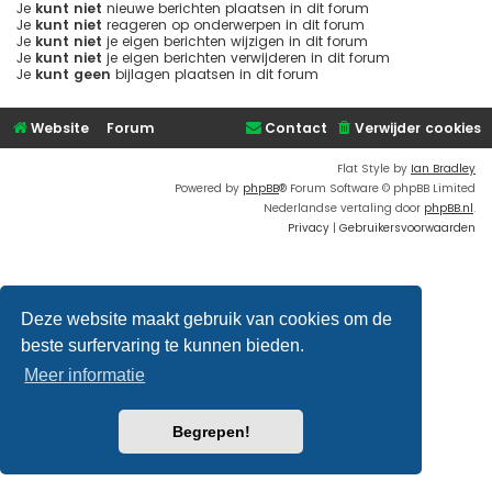
Je
kunt niet
nieuwe berichten plaatsen in dit forum
Je
kunt niet
reageren op onderwerpen in dit forum
Je
kunt niet
je eigen berichten wijzigen in dit forum
Je
kunt niet
je eigen berichten verwijderen in dit forum
Je
kunt geen
bijlagen plaatsen in dit forum
Website
Forum
Contact
Verwijder cookies
Flat Style by
Ian Bradley
Powered by
phpBB
® Forum Software © phpBB Limited
Nederlandse vertaling door
phpBB.nl
.
Privacy
|
Gebruikersvoorwaarden
Deze website maakt gebruik van cookies om de
beste surfervaring te kunnen bieden.
Meer informatie
Begrepen!