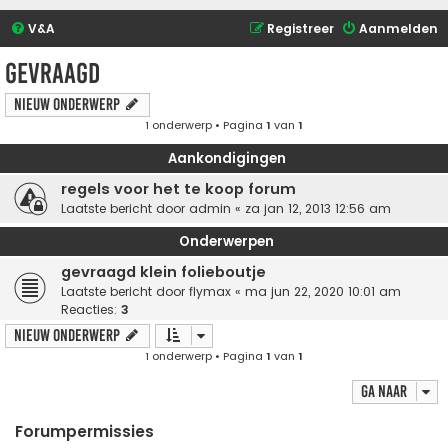
V&A
Registreer
Aanmelden
Gevraagd
Nieuw onderwerp
1 onderwerp • Pagina
1
van
1
Aankondigingen
regels voor het te koop forum
Laatste bericht door
admin
«
za jan 12, 2013 12:56 am
Onderwerpen
gevraagd klein folieboutje
Laatste bericht door
flymax
«
ma jun 22, 2020 10:01 am
Reacties:
3
Nieuw onderwerp
1 onderwerp • Pagina
1
van
1
Ga naar
Forumpermissies